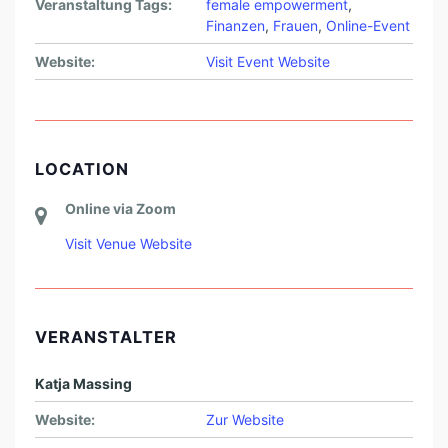
Veranstaltung Tags:
female empowerment
,
F
Finanzen
,
Frauen
,
Online-Event
R
Website:
Visit Event Website
A
U
E
N
LOCATION
Online via Zoom
Visit Venue Website
VERANSTALTER
Katja Massing
Website:
Zur Website