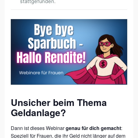
stattgefunden.
W
E
B
I
N
A
R
„
B
Unsicher beim Thema
Y
Geldanlage?
E
B
Dann ist dieses Webinar
genau für dich gemacht
:
Y
Speziell für Frauen, die ihr Geld nicht länger auf dem