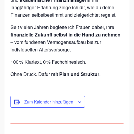
R
langjähriger Erfahrung zeige ich dir, wie du deine
E
Finanzen selbstbestimmt und zielgerichtet regelst.
N
Seit vielen Jahren begleite ich Frauen dabei, ihre
D
finanzielle Zukunft selbst in die Hand zu nehmen
I
– vom fundierten Vermögensaufbau bis zur
T
individuellen Altersvorsorge.
E
100 % Klartext, 0 % Fachchinesisch.
!
Ohne Druck. Dafür
mit Plan und Struktur
.
“
–
I
Zum Kalender hinzufügen
N
V
E
S