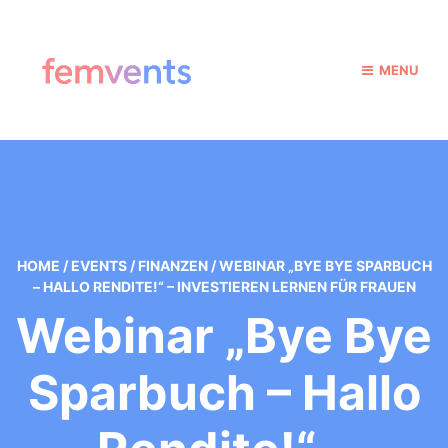
MENU
HOME
/
EVENTS
/
FINANZEN
/
WEBINAR „BYE BYE SPARBUCH
– HALLO RENDITE!“ – INVESTIEREN LERNEN FÜR FRAUEN
Webinar „Bye Bye
Sparbuch – Hallo