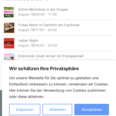
Stimm-Workshop in der Gruppe
August 7@09:00
-
17:00
Friday Reset im Dachloft am Fuschlsee
August 7@17:00
-
20:00
Ladies Night
August 7@19:00
-
23:00
Emotionen lösen lernen mit Energiearbeit
August 8@10:00
-
16:00
Wir schätzen Ihre Privatsphäre
Um unsere Webseite für Sie optimal zu gestalten und
fortlaufend verbessern zu können, verwenden wir Cookies.
Hier können Sie der Verwendung von Cookies zustimmen
oder diese ablehnen.
© femvents.at
Anpassen
Ablehnen
Akzeptieren
Kontakt
Datenschutzerklärung
Impressum