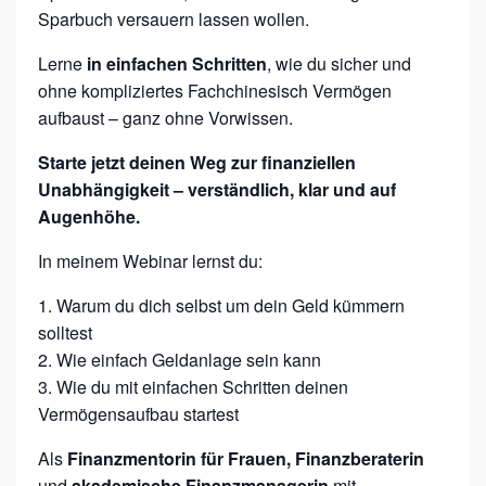
E
Sparbuch versauern lassen wollen.
S
Lerne
in einfachen Schritten
, wie du sicher und
P
ohne kompliziertes Fachchinesisch Vermögen
A
aufbaust – ganz ohne Vorwissen.
R
Starte jetzt deinen Weg zur finanziellen
B
Unabhängigkeit – verständlich, klar und auf
U
Augenhöhe.
C
In meinem Webinar lernst du:
H
Warum du dich selbst um dein Geld kümmern
–
solltest
H
Wie einfach Geldanlage sein kann
A
Wie du mit einfachen Schritten deinen
L
Vermögensaufbau startest
L
Als
Finanzmentorin für Frauen, Finanzberaterin
O
und
akademische Finanzmanagerin
mit