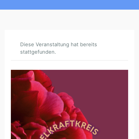
Diese Veranstaltung hat bereits
stattgefunden.
W
A
N
D
E
L
K