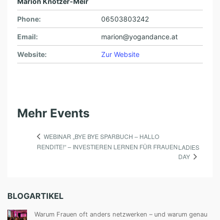
Marion Knotzer-Meir
Phone:
06503803242
Email:
marion@yogandance.at
Website:
Zur Website
Mehr Events
WEBINAR „BYE BYE SPARBUCH – HALLO
RENDITE!“ – INVESTIEREN LERNEN FÜR FRAUEN
LADIES
DAY
BLOGARTIKEL
Warum Frauen oft anders netzwerken – und warum genau