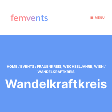
MENU
HOME
/
EVENTS
/
FRAUENKREIS
,
WECHSELJAHRE
,
WIEN
/
WANDELKRAFTKREIS
Wandelkraftkreis