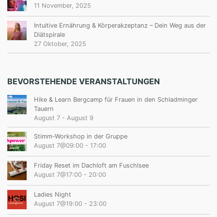
11 November, 2025
Intuitive Ernährung & Körperakzeptanz – Dein Weg aus der
Diätspirale
27 Oktober, 2025
BEVORSTEHENDE VERANSTALTUNGEN
Hike & Learn Bergcamp für Frauen in den Schladminger
Tauern
August 7
-
August 9
Stimm-Workshop in der Gruppe
August 7@09:00
-
17:00
Friday Reset im Dachloft am Fuschlsee
August 7@17:00
-
20:00
Ladies Night
August 7@19:00
-
23:00