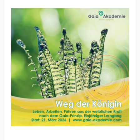
W
E
G
D
E
R
K
Ö
N
I
G
I
N
–