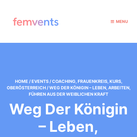
MENU
HOME
/
EVENTS
/
COACHING
,
FRAUENKREIS
,
KURS
,
OBERÖSTERREICH
/
WEG DER KÖNIGIN – LEBEN, ARBEITEN,
FÜHREN AUS DER WEIBLICHEN KRAFT
Weg Der Königin
– Leben,