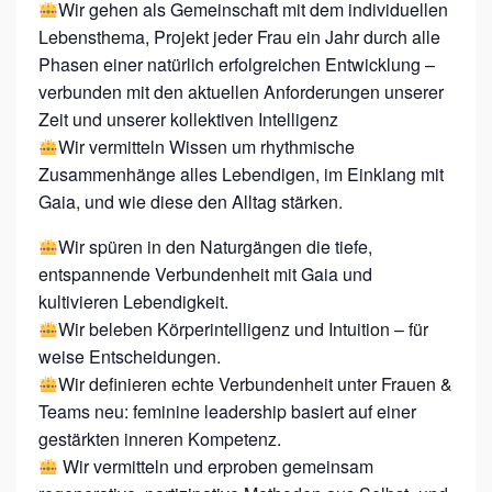
Wir gehen als Gemeinschaft mit dem individuellen
F
Lebensthema, Projekt jeder Frau ein Jahr durch alle
Ü
Phasen einer natürlich erfolgreichen Entwicklung –
H
verbunden mit den aktuellen Anforderungen unserer
R
Zeit und unserer kollektiven Intelligenz
E
Wir vermitteln Wissen um rhythmische
Zusammenhänge alles Lebendigen, im Einklang mit
N
Gaia, und wie diese den Alltag stärken.
A
U
Wir spüren in den Naturgängen die tiefe,
S
entspannende Verbundenheit mit Gaia und
kultivieren Lebendigkeit.
D
Wir beleben Körperintelligenz und Intuition – für
E
weise Entscheidungen.
R
Wir definieren echte Verbundenheit unter Frauen &
W
Teams neu: feminine leadership basiert auf einer
E
gestärkten inneren Kompetenz.
Wir vermitteln und erproben gemeinsam
I