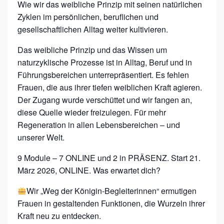
L
Wie wir das weibliche Prinzip mit seinen natürlichen
Zyklen im persönlichen, beruflichen und
E
gesellschaftlichen Alltag weiter kultivieren.
B
E
Das weibliche Prinzip und das Wissen um
naturzyklische Prozesse ist in Alltag, Beruf und in
N
Führungsbereichen unterrepräsentiert. Es fehlen
,
Frauen, die aus ihrer tiefen weiblichen Kraft agieren.
A
Der Zugang wurde verschüttet und wir fangen an,
R
diese Quelle wieder freizulegen. Für mehr
B
Regeneration in allen Lebensbereichen – und
unserer Welt.
E
I
9 Module – 7 ONLINE und 2 in PRÄSENZ. Start 21.
T
März 2026, ONLINE. Was erwartet dich?
E
Wir „Weg der Königin-Begleiterinnen“ ermutigen
N
Frauen in gestaltenden Funktionen, die Wurzeln ihrer
,
Kraft neu zu entdecken.