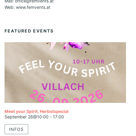
Mail: office@femvents.at
Web: www.femvents.at
FEATURED EVENTS
Meet your Spirit, Herbstspecial
September 26@10:00
-
17:00
INFOS