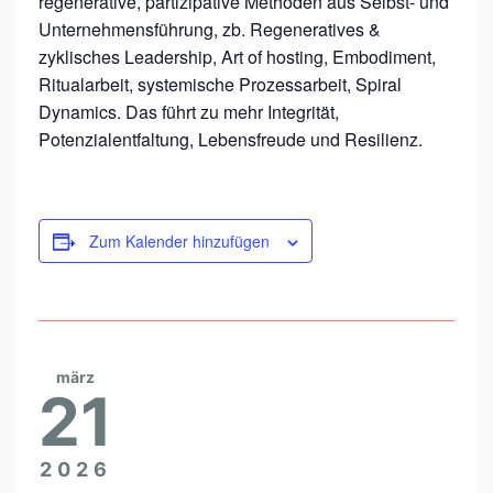
regenerative, partizipative Methoden aus Selbst- und
B
Unternehmensführung, zb. Regeneratives &
L
zyklisches Leadership, Art of hosting, Embodiment,
I
Ritualarbeit, systemische Prozessarbeit, Spiral
C
Dynamics. Das führt zu mehr Integrität,
Potenzialentfaltung, Lebensfreude und Resilienz.
H
E
N
Zum Kalender hinzufügen
K
R
A
F
T
märz
21
2026