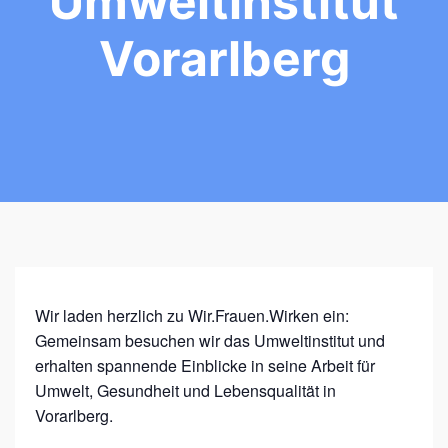
Umweltinstitut
Vorarlberg
W
Wir laden herzlich zu Wir.Frauen.Wirken ein:
Gemeinsam besuchen wir das Umweltinstitut und
I
erhalten spannende Einblicke in seine Arbeit für
R
Umwelt, Gesundheit und Lebensqualität in
.
Vorarlberg.
F