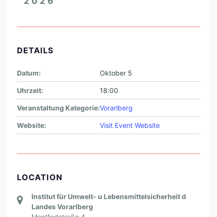
2026
S
U
C
DETAILS
H
D
Datum:
Oktober 5
E
Uhrzeit:
18:00
S
Veranstaltung Kategorie:
Vorarlberg
U
M
Website:
Visit Event Website
W
E
L
LOCATION
T
I
Institut für Umwelt- u Lebensmittelsicherheit d
Landes Vorarlberg
N
Montfortstraße 4