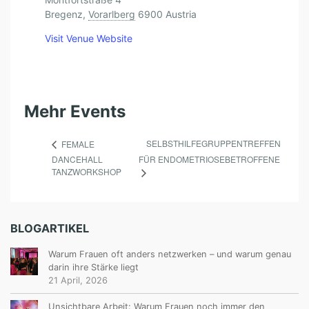
S
Bregenz
,
Vorarlberg
6900
Austria
T
Visit Venue Website
I
T
U
Mehr Events
T
V
SELBSTHILFEGRUPPENTREFFEN
FEMALE
O
DANCEHALL
FÜR ENDOMETRIOSEBETROFFENE
TANZWORKSHOP
R
A
R
BLOGARTIKEL
L
Warum Frauen oft anders netzwerken – und warum genau
B
darin ihre Stärke liegt
E
21 April, 2026
R
Unsichtbare Arbeit: Warum Frauen noch immer den