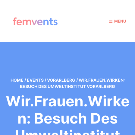
MENU
HOME
/
EVENTS
/
VORARLBERG
/
WIR.FRAUEN.WIRKEN:
BESUCH DES UMWELTINSTITUT VORARLBERG
Wir.Frauen.Wirke
N: Besuch Des