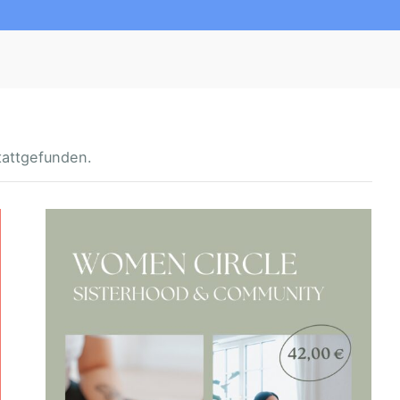
tattgefunden.
W
O
M
E
N
C
I