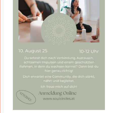
R
C
L
E