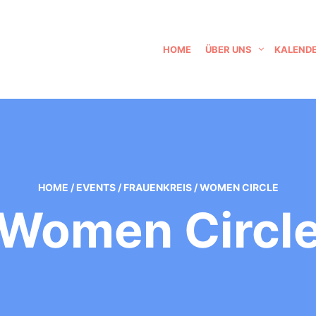
HOME
ÜBER UNS
KALEND
HOME
/
EVENTS
/
FRAUENKREIS
/
WOMEN CIRCLE
Women Circl