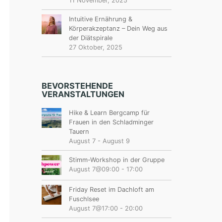
11 November, 2025
Intuitive Ernährung &
Körperakzeptanz – Dein Weg aus
der Diätspirale
27 Oktober, 2025
BEVORSTEHENDE
VERANSTALTUNGEN
Hike & Learn Bergcamp für
Frauen in den Schladminger
Tauern
August 7
-
August 9
Stimm-Workshop in der Gruppe
August 7@09:00
-
17:00
Friday Reset im Dachloft am
Fuschlsee
August 7@17:00
-
20:00