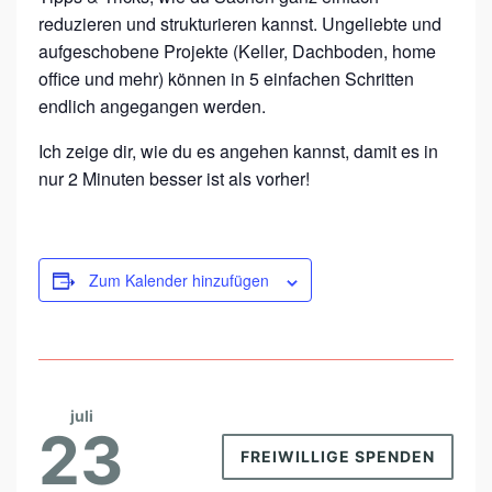
I
reduzieren und strukturieren kannst. Ungeliebte und
N
aufgeschobene Projekte (Keller, Dachboden, home
office und mehr) können in 5 einfachen Schritten
F
endlich angegangen werden.
A
C
Ich zeige dir, wie du es angehen kannst, damit es in
H
nur 2 Minuten besser ist als vorher!
E
N
S
Zum Kalender hinzufügen
C
H
R
I
juli
23
T
FREIWILLIGE SPENDEN
T