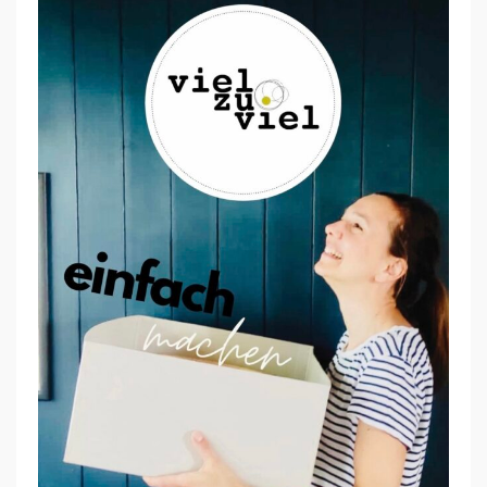
O
R
K
S
H
O
P
:
C
H
A
O
S
O
R