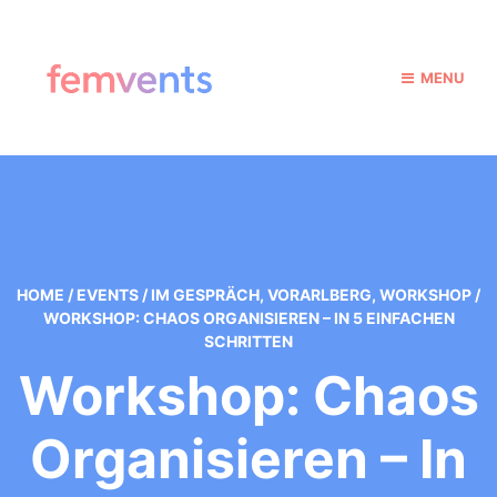
MENU
HOME
/
EVENTS
/
IM GESPRÄCH
,
VORARLBERG
,
WORKSHOP
/
WORKSHOP: CHAOS ORGANISIEREN – IN 5 EINFACHEN
SCHRITTEN
Workshop: Chaos
Organisieren – In