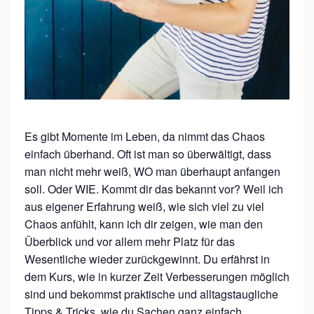
G
A
N
I
S
I
E
Es gibt Momente im Leben, da nimmt das Chaos
einfach überhand. Oft ist man so überwältigt, dass
R
man nicht mehr weiß, WO man überhaupt anfangen
E
soll. Oder WIE. Kommt dir das bekannt vor? Weil ich
N
aus eigener Erfahrung weiß, wie sich viel zu viel
–
Chaos anfühlt, kann ich dir zeigen, wie man den
I
Überblick und vor allem mehr Platz für das
Wesentliche wieder zurückgewinnt. Du erfährst in
N
dem Kurs, wie in kurzer Zeit Verbesserungen möglich
5
sind und bekommst praktische und alltagstaugliche
E
Tipps & Tricks, wie du Sachen ganz einfach