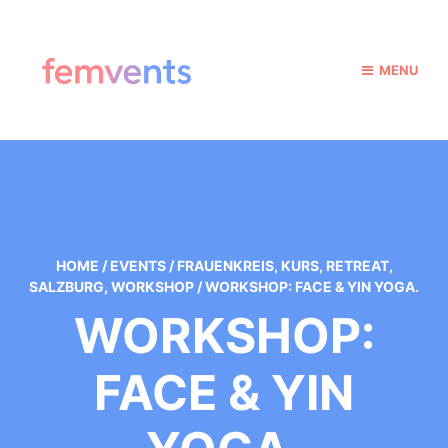
MENU
HOME
/
EVENTS
/
FRAUENKREIS
,
KURS
,
RETREAT
,
SALZBURG
,
WORKSHOP
/
WORKSHOP: FACE & YIN YOGA.
WORKSHOP:
FACE & YIN