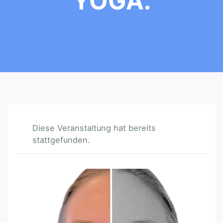
YOGA.
Diese Veranstaltung hat bereits
stattgefunden.
W
O
R
K