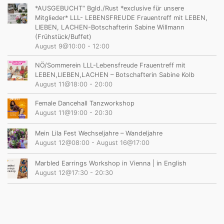
*AUSGEBUCHT“ Bgld./Rust *exclusive für unsere
Mitglieder* LLL- LEBENSFREUDE Frauentreff mit LEBEN,
LIEBEN, LACHEN-Botschafterin Sabine Willmann
(Frühstück/Buffet)
August 9@10:00
-
12:00
NÖ/Sommerein LLL-Lebensfreude Frauentreff mit
LEBEN,LIEBEN,LACHEN – Botschafterin Sabine Kolb
August 11@18:00
-
20:00
Female Dancehall Tanzworkshop
August 11@19:00
-
20:30
Mein Lila Fest Wechseljahre – Wandeljahre
August 12@08:00
-
August 16@17:00
Marbled Earrings Workshop in Vienna | in English
August 12@17:30
-
20:30