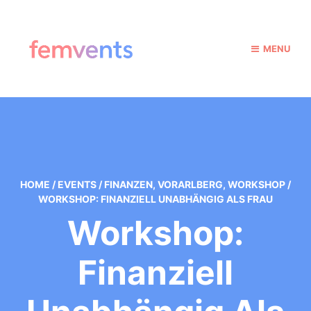
MENU
HOME
/
EVENTS
/
FINANZEN
,
VORARLBERG
,
WORKSHOP
/
WORKSHOP: FINANZIELL UNABHÄNGIG ALS FRAU
Workshop:
Finanziell