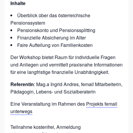
Inhalte
L
L
Überblick über das österreichische
Pensionssystem
U
Pensionskonto und Pensionssplitting
N
Finanzielle Absicherung im Alter
A
Faire Aufteilung von Familienkosten
B
Der Workshop bietet Raum für individuelle Fragen
H
und Anliegen und vermittelt praxisnahe Informationen
Ä
für eine langfristige finanzielle Unabhängigkeit.
N
Referentin
: Mag.a Ingrid Andres, femail Mitarbeiterin,
G
Pädagogin, Lebens- und Sozialberaterin
I
G
Eine Veranstaltung im Rahmen des
Projekts femail
unterwegs
A
L
Teilnahme kostenfrei, Anmeldung
S