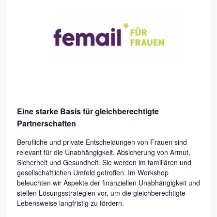
R
K
S
H
O
P
:
F
Eine starke Basis für gleichberechtigte
Partnerschaften
I
N
Berufliche und private Entscheidungen von Frauen sind
relevant für die Unabhängigkeit, Absicherung von Armut,
A
Sicherheit und Gesundheit. Sie werden im familiären und
N
gesellschaftlichen Umfeld getroffen. Im Workshop
Z
beleuchten wir Aspekte der finanziellen Unabhängigkeit und
stellen Lösungsstrategien vor, um die gleichberechtigte
I
Lebensweise langfristig zu fördern.
E