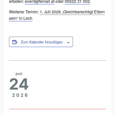
erbeten:
event@femail.at
oder
05522 31 002
.
F
Weiterer Termin:
1. Juli 2026 „Gleichberechtigt Eltern
R
sein“ in Lech
A
U
Zum Kalender hinzufügen
juni
24
2026