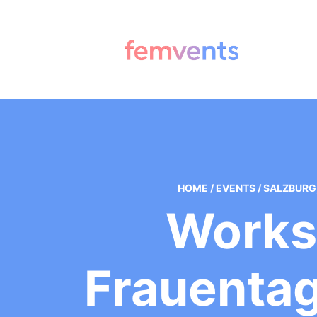
HOME
/
EVENTS
/
SALZBURG
Works
Frauentag