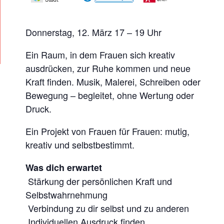
Z
U
Donnerstag, 12. März 17 – 19 Uhr
M
Ein Raum, in dem Frauen sich kreativ
F
ausdrücken, zur Ruhe kommen und neue
R
Kraft finden. Musik, Malerei, Schreiben oder
A
Bewegung – begleitet, ohne Wertung oder
U
Druck.
E
N
Ein Projekt von Frauen für Frauen: mutig,
kreativ und selbstbestimmt.
T
A
Was dich erwartet
G
 Stärkung der persönlichen Kraft und
:
Selbstwahrnehmung
L
 Verbindung zu dir selbst und zu anderen
A
 Individuellen Ausdruck finden