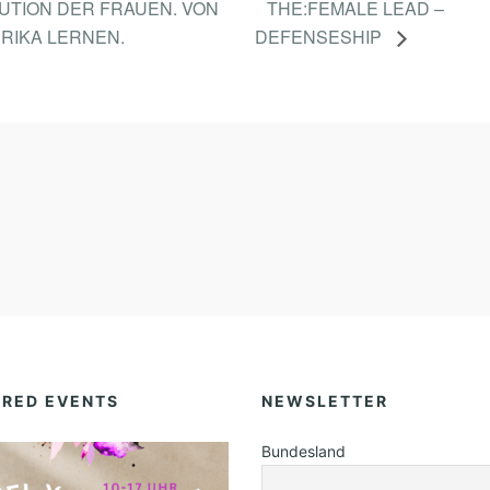
UTION DER FRAUEN. VON
THE:FEMALE LEAD –
A
ERIKA LERNEN.
DEFENSESHIP
R
W
E
R
D
E
N
URED EVENTS
NEWSLETTER
Bundesland