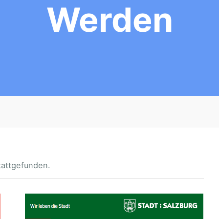
Werden
tattgefunden.
W
O