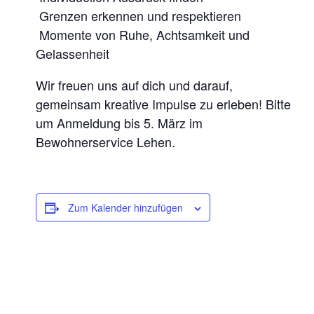
 Grenzen erkennen und respektieren
S
 Momente von Ruhe, Achtsamkeit und
S
Gelassenheit
G
E
Wir freuen uns auf dich und darauf,
F
gemeinsam kreative Impulse zu erleben! Bitte
Ü
um Anmeldung bis 5. März im
Bewohnerservice Lehen.
H
L
E
S
Zum Kalender hinzufügen
I
C
H
T
B