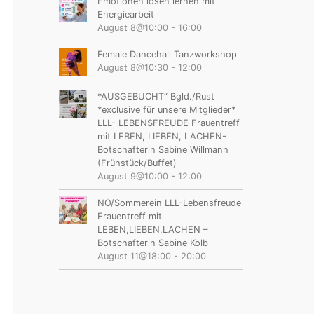
Emotionen lösen lernen mit
Energiearbeit
August 8@10:00
-
16:00
Female Dancehall Tanzworkshop
August 8@10:30
-
12:00
*AUSGEBUCHT“ Bgld./Rust
*exclusive für unsere Mitglieder*
LLL- LEBENSFREUDE Frauentreff
mit LEBEN, LIEBEN, LACHEN-
Botschafterin Sabine Willmann
(Frühstück/Buffet)
August 9@10:00
-
12:00
NÖ/Sommerein LLL-Lebensfreude
Frauentreff mit
LEBEN,LIEBEN,LACHEN –
Botschafterin Sabine Kolb
August 11@18:00
-
20:00