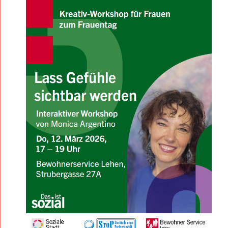
R
K
S
H
O
P
F
Ü
R
F
R
A
U
E
N