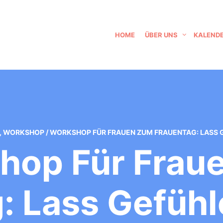
HOME
ÜBER UNS
KALEND
,
WORKSHOP
/
WORKSHOP FÜR FRAUEN ZUM FRAUENTAG: LASS 
hop Für Frau
: Lass Gefühl