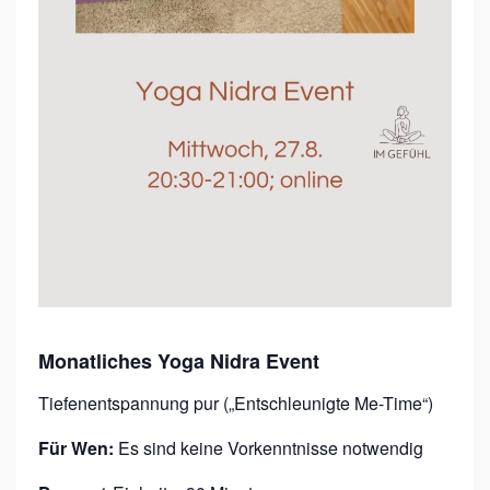
A
E
V
E
N
T
Monatliches Yoga Nidra Event
Tiefenentspannung pur („Entschleunigte Me-Time“)
Für Wen:
Es sind keine Vorkenntnisse notwendig