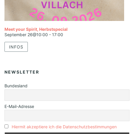
,
N
a
Meet your Spirit, Herbstspecial
v
September 26@10:00
-
17:00
i
INFOS
g
a
t
NEWSLETTER
i
Bundesland
o
n
E-Mail-Adresse
Hiermit akzeptiere ich die Datenschutzbestimmungen