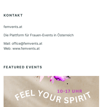
t
n
n
n
n
n
n
a
e
a
v
u
KONTAKT
l
i
n
g
t
femvents.at
d
a
u
Die Plattform für Frauen-Events in Österreich
t
A
n
i
Mail: office@femvents.at
n
g
o
Web: www.femvents.at
s
n
e
i
n
FEATURED EVENTS
c
h
t
e
n