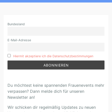
N
Bundesland
E
W
S
E-Mail-Adresse
L
E
T
Hiermit akzeptiere ich die Datenschutzbestimmungen
T
E
R
Du möchtest keine spannenden Frauenevents mehr
verpassen? Dann melde dich für unseren
Newsletter an!
Wir schicken dir regelmäßig Updates zu neuen