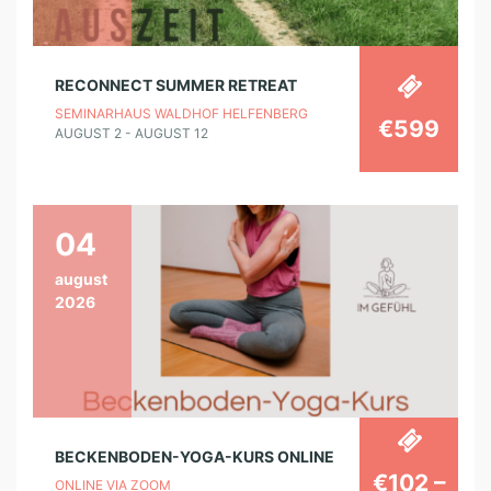
RECONNECT SUMMER RETREAT
SEMINARHAUS WALDHOF HELFENBERG
€599
AUGUST 2 - AUGUST 12
04
august
2026
BECKENBODEN-YOGA-KURS ONLINE
€102 –
ONLINE VIA ZOOM