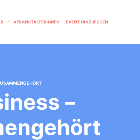
ER
VERANSTALTERINNEN
EVENT HINZUFÜGEN
S ZUSAMMENGEHÖRT
iness –
engehört