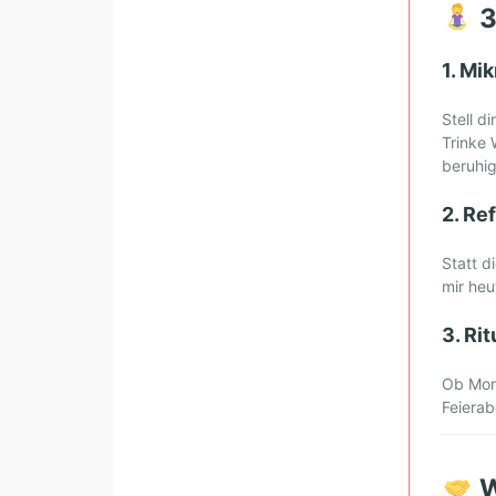
A
3
R
U
1.
Mik
M
B
Stell d
E
Trinke 
I
beruhi
D
E
2.
Ref
S
Z
Statt d
U
mir heu
S
3.
Rit
A
M
Ob Mor
M
Feierab
E
N
G
W
E