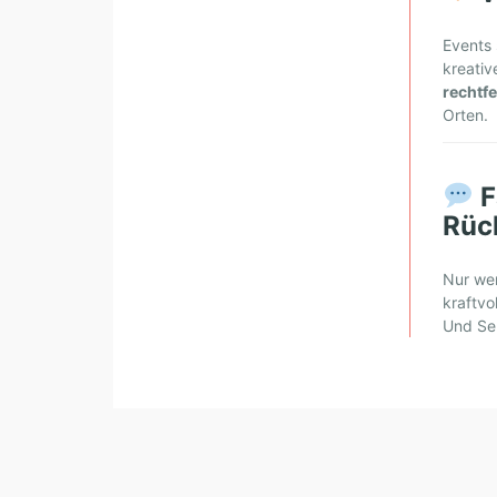
H
Ö
Events 
R
kreativ
rechtf
T
Orten.
F
Rück
Nur wen
kraftvo
Und Sel