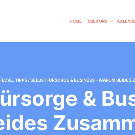
HOME
ÜBER UNS
KALEND
FLOVE
,
TIPPS
/
SELBSTFÜRSORGE & BUSINESS – WARUM BEIDE
fürsorge & Bus
eides Zusamm