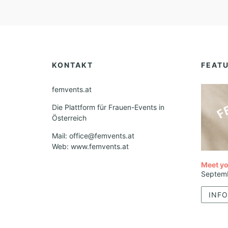
KONTAKT
FEAT
femvents.at
Die Plattform für Frauen-Events in
Österreich
Mail: office@femvents.at
Web: www.femvents.at
Meet yo
Septem
INFO