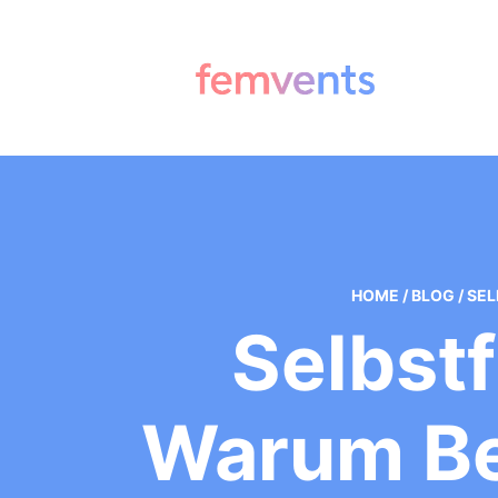
HOME
/
BLOG
/
SEL
Selbst
Warum B