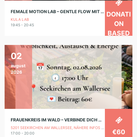
FEMALE MOTION LAB – GENTLE FLOW MIT ANNA
DONATI
KULA LAB
ON
19:45 - 20:45
BASED
02
august
2026
FRAUENKREIS IM WALD – VERBINDE DICH MIT DEINER WEIBLICHEN KRAFT
5201 SEEKIRCHEN AM WALLERSEE, NÄHERE INFOS BEI ANMELDUNG
€60
17:00 - 20:00