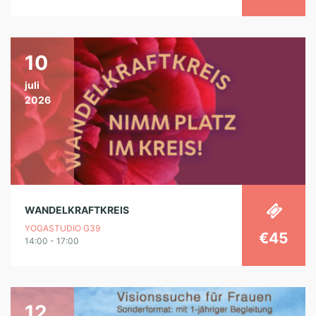
10
juli
2026
WANDELKRAFTKREIS
YOGASTUDIO G39
€45
14:00 - 17:00
12