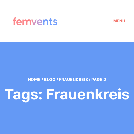
MENU
HOME
/
BLOG
/
FRAUENKREIS
/
PAGE 2
Tags: Frauenkreis