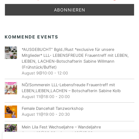
KOMMENDE EVENTS
*AUSGEBUCHT“ Bgld./Rust *exclusive für unsere
Mitglieder* LLL- LEBENSFREUDE Frauentreff mit LEBEN,
LIEBEN, LACHEN-Botschafterin Sabine Willmann
(Frühstück/Buffet)
August 9@10:00
-
12:00
NÖ/Sommerein LLL-Lebensfreude Frauentreff mit
LEBEN,LIEBEN,LACHEN – Botschafterin Sabine Kolb
August 11@18:00
-
20:00
Female Dancehall Tanzworkshop
August 11@19:00
-
20:30
Mein Lila Fest Wechseljahre – Wandeljahre
August 12@08:00
-
August 16@17:00