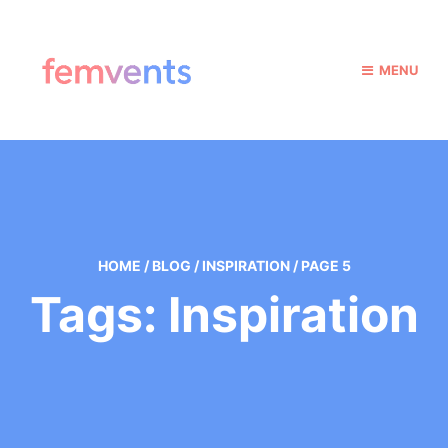
MENU
HOME
/
BLOG
/
INSPIRATION
/
PAGE 5
Tags: Inspiration