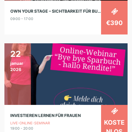
OWN YOUR STAGE – SICHTBARKEIT FÜR BUSINESS-FRAUEN
09:00 - 17:00
€390
22
januar
2026
INVESTIEREN LERNEN FÜR FRAUEN
KOSTE
LIVE-ONLINE-SEMINAR
19:00 - 20:00
NLOS