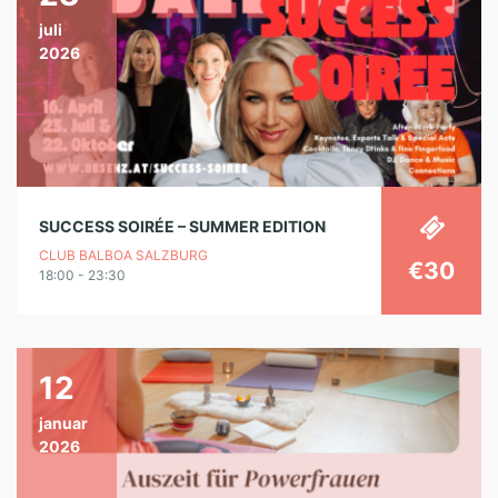
juli
2026
SUCCESS SOIRÉE – SUMMER EDITION
CLUB BALBOA SALZBURG
€30
18:00 - 23:30
12
januar
2026