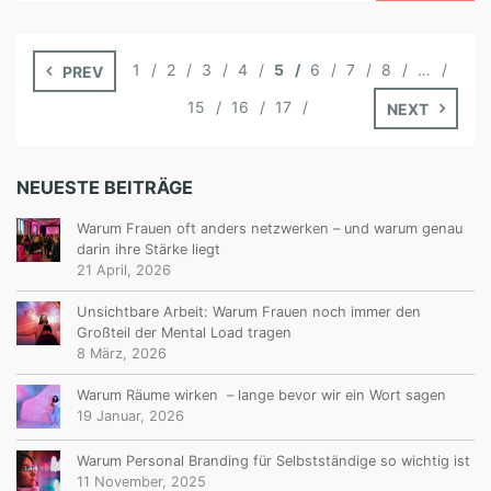
1
2
3
4
5
6
7
8
…
PREV
15
16
17
NEXT
NEUESTE BEITRÄGE
Warum Frauen oft anders netzwerken – und warum genau
darin ihre Stärke liegt
21 April, 2026
Unsichtbare Arbeit: Warum Frauen noch immer den
Großteil der Mental Load tragen
8 März, 2026
Warum Räume wirken – lange bevor wir ein Wort sagen
19 Januar, 2026
Warum Personal Branding für Selbstständige so wichtig ist
11 November, 2025