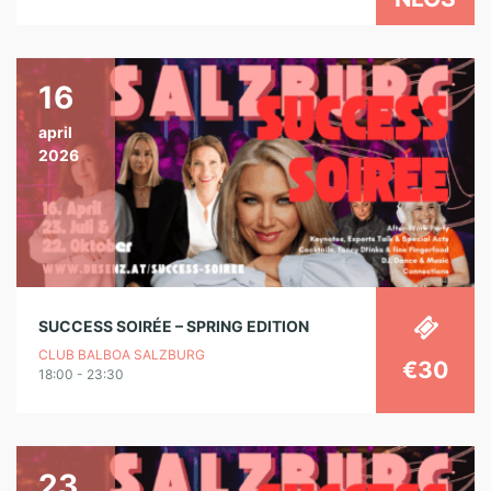
16
april
2026
SUCCESS SOIRÉE – SPRING EDITION
CLUB BALBOA SALZBURG
€30
18:00 - 23:30
23