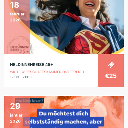
18
februar
2026
HELDINNENREISE 45+
WKO – WIRTSCHAFTSKAMMER ÖSTERREICH
€25
17:00 - 21:00
29
januar
2026