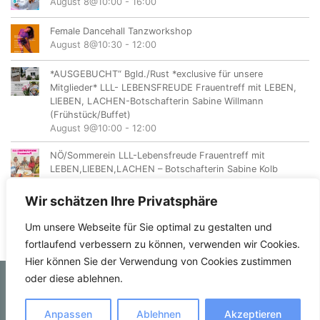
August 8@10:00
-
16:00
Female Dancehall Tanzworkshop
August 8@10:30
-
12:00
*AUSGEBUCHT“ Bgld./Rust *exclusive für unsere
Mitglieder* LLL- LEBENSFREUDE Frauentreff mit LEBEN,
LIEBEN, LACHEN-Botschafterin Sabine Willmann
(Frühstück/Buffet)
August 9@10:00
-
12:00
NÖ/Sommerein LLL-Lebensfreude Frauentreff mit
LEBEN,LIEBEN,LACHEN – Botschafterin Sabine Kolb
August 11@18:00
-
20:00
Wir schätzen Ihre Privatsphäre
Um unsere Webseite für Sie optimal zu gestalten und
fortlaufend verbessern zu können, verwenden wir Cookies.
Hier können Sie der Verwendung von Cookies zustimmen
oder diese ablehnen.
© femvents.at
Anpassen
Ablehnen
Akzeptieren
Kontakt
Datenschutzerklärung
Impressum