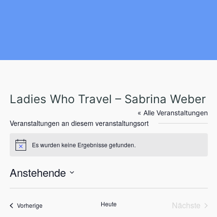
Ladies Who Travel – Sabrina Weber
« Alle Veranstaltungen
Veranstaltungen an diesem veranstaltungsort
Es wurden keine Ergebnisse gefunden.
H
i
n
Anstehende
w
e
D
i
s
a
Heute
Nächste
Veranstaltungen
t
Vorherige
Veransta
u