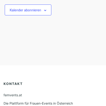
m
w
Kalender abonnieren
ä
h
l
e
n
.
KONTAKT
femvents.at
Die Plattform für Frauen-Events in Österreich