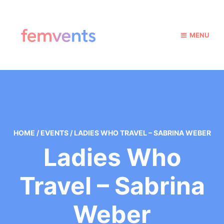
MENU
HOME
/
EVENTS
/
LADIES WHO TRAVEL – SABRINA WEBER
Ladies Who
Travel – Sabrina
Weber