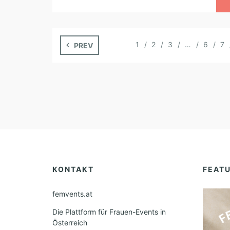
1
2
3
…
6
7
PREV
KONTAKT
FEAT
femvents.at
Die Plattform für Frauen-Events in
Österreich