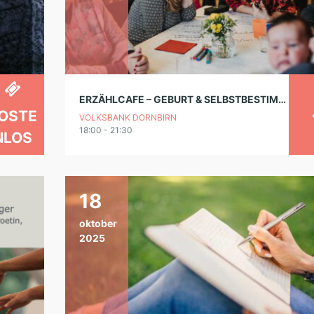
ERZÄHLCAFE – GEBURT & SELBSTBESTIMMUNG – FRAUEN*RECHTE VON ANFANG AN
OSTE
VOLKSBANK DORNBIRN
18:00 - 21:30
NLOS
18
oktober
2025