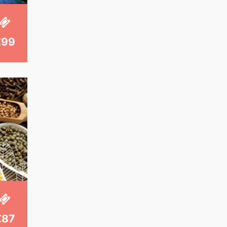
€99
€87