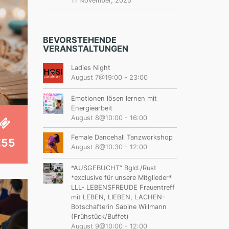
11 November, 2025
BEVORSTEHENDE
VERANSTALTUNGEN
Ladies Night
August 7@19:00
-
23:00
Emotionen lösen lernen mit
Energiearbeit
August 8@10:00
-
16:00
Female Dancehall Tanzworkshop
€55
August 8@10:30
-
12:00
*AUSGEBUCHT“ Bgld./Rust
*exclusive für unsere Mitglieder*
LLL- LEBENSFREUDE Frauentreff
mit LEBEN, LIEBEN, LACHEN-
Botschafterin Sabine Willmann
(Frühstück/Buffet)
August 9@10:00
-
12:00