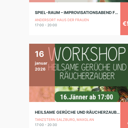
SPIEL-RAUM – IMPROVISATIONSABEND FÜR FRAUEN
ANDERSORT HAUS DER FRAUEN
€
17:00 - 20:00
16
januar
2026
HEILSAME GERÜCHE UND RÄUCHERZAUBER
TANZSTERN SALZBURG, MAXGLAN
17:00 - 20:30