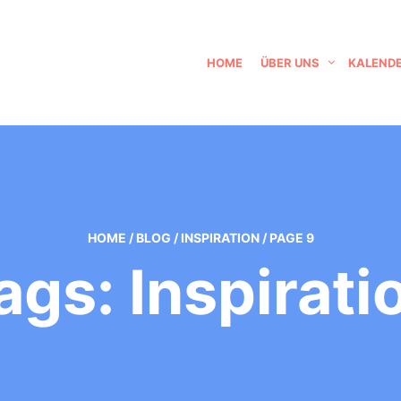
HOME
ÜBER UNS
KALEND
HOME
/
BLOG
/
INSPIRATION
/
PAGE 9
ags: Inspirati