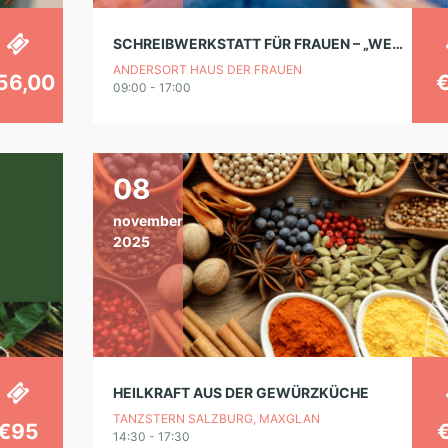
SCHREIBWERKSTATT FÜR FRAUEN – „WER KOCHEN KANN, KANN SCHREIBEN“
ANDERSORT HAUS DER FRAUEN
56,00
09:00 - 17:00
08
november
2025
HEILKRAFT AUS DER GEWÜRZKÜCHE
TANZSTERN SALZBURG, MAXGLAN
€95
14:30 - 17:30