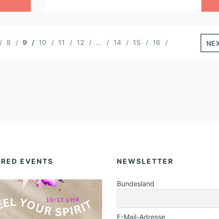
8
9
10
11
12
…
14
15
16
NE
URED EVENTS
NEWSLETTER
Bundesland
E-Mail-Adresse