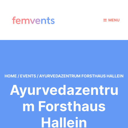
MENU
HOME
/
EVENTS
/
AYURVEDAZENTRUM FORSTHAUS HALLEIN
Ayurvedazentru
M Forsthaus
Hallein