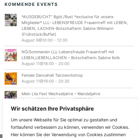
KOMMENDE EVENTS
*AUSGEBUCHT“ Bgld./Rust *exclusive für unsere
Mitglieder* LLL- LEBENSFREUDE Frauentreff mit LEBEN,
LIEBEN, LACHEN-Botschafterin Sabine Willmann
(Frühstück/Buffet)
August 9@10:00
-
12:00
NÖ/Sommerein LLL-Lebensfreude Frauentreff mit
LEBEN,LIEBEN,LACHEN – Botschafterin Sabine Kolb
August 11@18:00
-
20:00
Female Dancehall Tanzworkshop
August 11@19:00
-
20:30
Mein Lila Fest Wechseljahre – Wandeljahre
August 12@08:00
-
August 16@17:00
Wir schätzen Ihre Privatsphäre
Um unsere Webseite für Sie optimal zu gestalten und
fortlaufend verbessern zu können, verwenden wir Cookies.
Hier können Sie der Verwendung von Cookies zustimmen