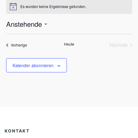
o
Es wurden keine Ergebnisse gefunden.
H
n
i
n
Anstehende
w
e
D
i
s
a
Heute
Nächste
Veranstaltungen
t
Vorherige
Veransta
u
m
w
Kalender abonnieren
ä
h
l
e
n
.
KONTAKT