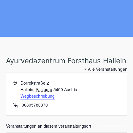
Ayurvedazentrum Forsthaus Hallein
« Alle Veranstaltungen
A
Dorrekstraße 2
d
Hallein
,
Salzburg
5400
Austria
r
Wegbeschreibung
e
T
06605780370
s
e
s
l
e
e
Veranstaltungen an diesem veranstaltungsort
f