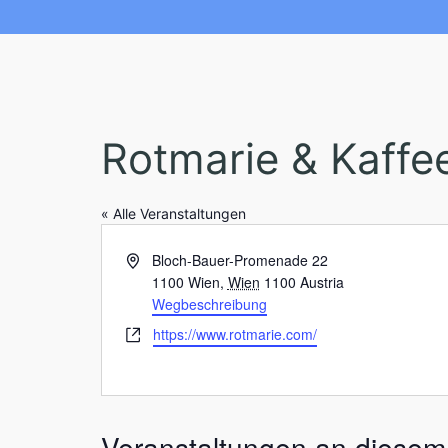
Rotmarie & Kaffe
« Alle Veranstaltungen
A
Bloch-Bauer-Promenade 22
d
1100 Wien
,
Wien
1100
Austria
r
Wegbeschreibung
e
W
https://www.rotmarie.com/
s
e
s
b
e
s
e
Veranstaltungen an diesem 
i