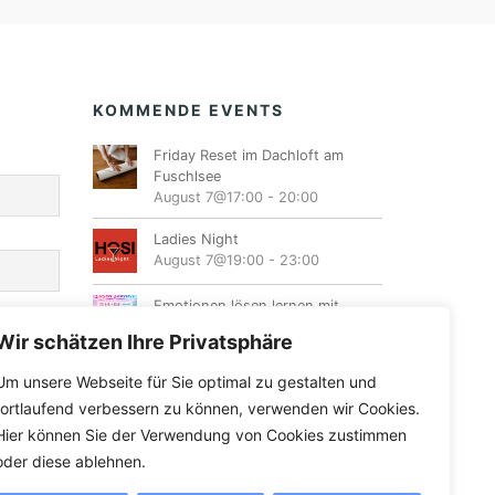
KOMMENDE EVENTS
Friday Reset im Dachloft am
Fuschlsee
August 7@17:00
-
20:00
Ladies Night
August 7@19:00
-
23:00
Emotionen lösen lernen mit
Energiearbeit
Wir schätzen Ihre Privatsphäre
August 8@10:00
-
16:00
Um unsere Webseite für Sie optimal zu gestalten und
Female Dancehall Tanzworkshop
fortlaufend verbessern zu können, verwenden wir Cookies.
August 8@10:30
-
12:00
Hier können Sie der Verwendung von Cookies zustimmen
oder diese ablehnen.