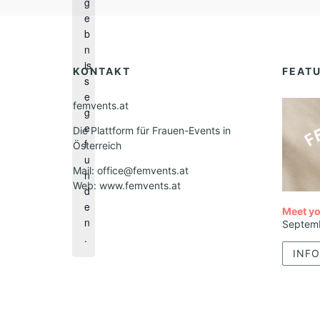
g
H
e
i
b
n
n
w
is
e
KONTAKT
FEAT
s
i
e
s
femvents.at
g
e
Die Plattform für Frauen-Events in
f
Österreich
u
Mail: office@femvents.at
n
Web: www.femvents.at
d
e
Meet yo
n
Septem
.
INFO