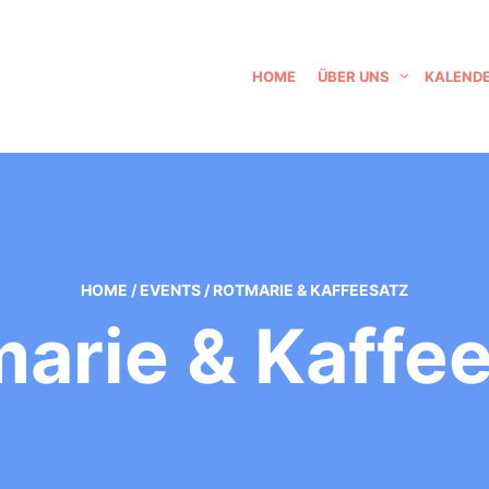
HOME
ÜBER UNS
KALEND
HOME
/
EVENTS
/
ROTMARIE & KAFFEESATZ
arie & Kaffe