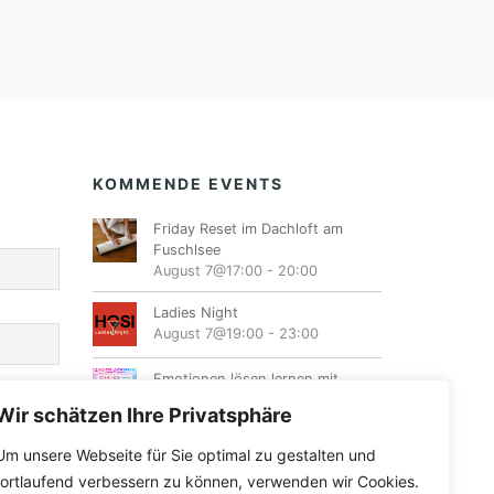
KOMMENDE EVENTS
Friday Reset im Dachloft am
Fuschlsee
August 7@17:00
-
20:00
Ladies Night
August 7@19:00
-
23:00
Emotionen lösen lernen mit
Energiearbeit
Wir schätzen Ihre Privatsphäre
August 8@10:00
-
16:00
Um unsere Webseite für Sie optimal zu gestalten und
Female Dancehall Tanzworkshop
fortlaufend verbessern zu können, verwenden wir Cookies.
August 8@10:30
-
12:00