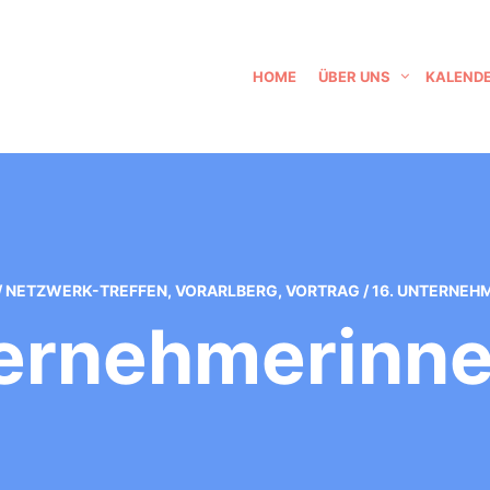
HOME
ÜBER UNS
KALEND
/
NETZWERK-TREFFEN
,
VORARLBERG
,
VORTRAG
/
16. UNTERNEH
ternehmerinn