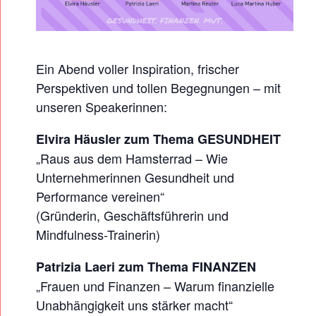
R
N
E
Ein Abend voller Inspiration, frischer
H
Perspektiven und tollen Begegnungen – mit
M
unseren Speakerinnen:
E
R
Elvira Häusler zum Thema GESUNDHEIT
I
„Raus aus dem Hamsterrad – Wie
N
Unternehmerinnen Gesundheit und
N
Performance vereinen“
(Gründerin, Geschäftsführerin und
E
Mindfulness-Trainerin)
N
F
Patrizia Laeri zum Thema FINANZEN
O
„Frauen und Finanzen – Warum finanzielle
R
Unabhängigkeit uns stärker macht“