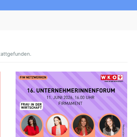
tattgefunden.
1
6
.
U
N
T
E