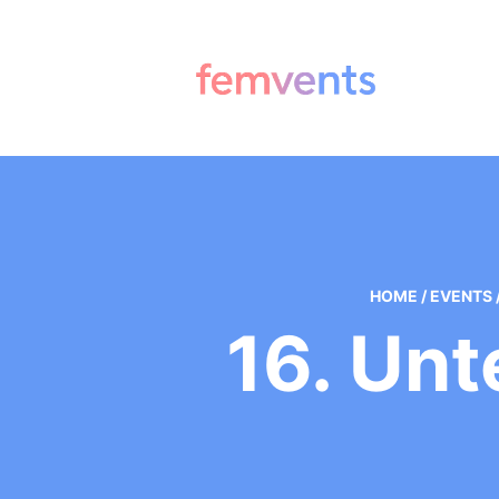
HOME
/
EVENTS
16. Un