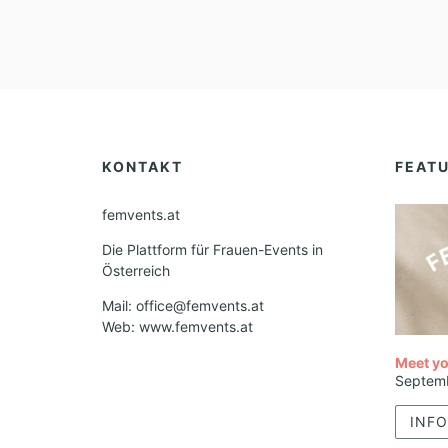
KONTAKT
FEAT
femvents.at
Die Plattform für Frauen-Events in
Österreich
Mail: office@femvents.at
Web: www.femvents.at
Meet yo
Septem
INFO