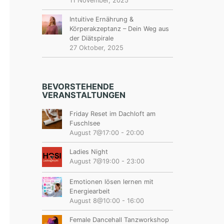
11 November, 2025
Intuitive Ernährung &
Körperakzeptanz – Dein Weg aus
der Diätspirale
27 Oktober, 2025
BEVORSTEHENDE
VERANSTALTUNGEN
Friday Reset im Dachloft am
Fuschlsee
August 7@17:00
-
20:00
Ladies Night
August 7@19:00
-
23:00
Emotionen lösen lernen mit
Energiearbeit
August 8@10:00
-
16:00
Female Dancehall Tanzworkshop