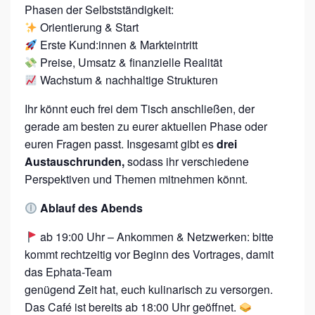
K
Phasen der Selbstständigkeit:
Orientierung & Start
E
Erste Kund:innen & Markteintritt
I
Preise, Umsatz & finanzielle Realität
N
Wachstum & nachhaltige Strukturen
D
Ihr könnt euch frei dem Tisch anschließen, der
I
gerade am besten zu eurer aktuellen Phase oder
E
euren Fragen passt. Insgesamt gibt es
drei
S
Austauschrunden,
sodass ihr verschiedene
E
Perspektiven und Themen mitnehmen könnt.
L
Ablauf des Abends
B
ab 19:00 Uhr – Ankommen & Netzwerken: bitte
S
kommt rechtzeitig vor Beginn des Vortrages, damit
T
das Ephata-Team
S
genügend Zeit hat, euch kulinarisch zu versorgen.
T
Das Café ist bereits ab 18:00 Uhr geöffnet.