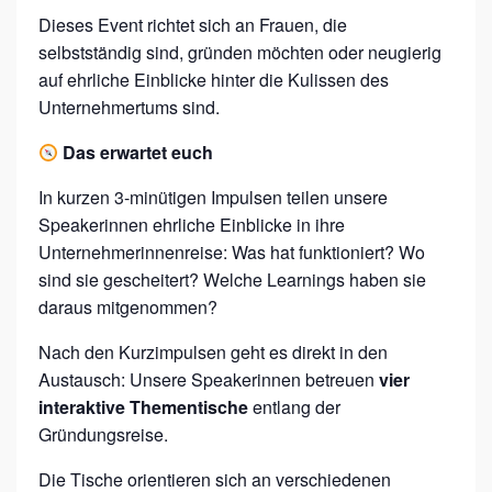
E
Dieses Event richtet sich an Frauen, die
N
selbstständig sind, gründen möchten oder neugierig
–
auf ehrliche Einblicke hinter die Kulissen des
Unternehmertums sind.
E
C
Das erwartet euch
H
In kurzen 3-minütigen Impulsen teilen unsere
T
Speakerinnen ehrliche Einblicke in ihre
E
Unternehmerinnenreise: Was hat funktioniert? Wo
E
sind sie gescheitert? Welche Learnings haben sie
daraus mitgenommen?
I
N
Nach den Kurzimpulsen geht es direkt in den
B
Austausch: Unsere Speakerinnen betreuen
vier
interaktive Thementische
entlang der
L
Gründungsreise.
I
C
Die Tische orientieren sich an verschiedenen