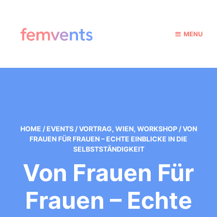
MENU
HOME
/
EVENTS
/
VORTRAG
,
WIEN
,
WORKSHOP
/
VON
FRAUEN FÜR FRAUEN – ECHTE EINBLICKE IN DIE
SELBSTSTÄNDIGKEIT
Von Frauen Für
Frauen – Echte