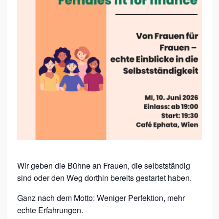
O
N
F
R
A
U
E
N
F
Ü
R
Wir geben die Bühne an Frauen, die selbstständig
F
sind oder den Weg dorthin bereits gestartet haben.
R
A
Ganz nach dem Motto: Weniger Perfektion, mehr
U
echte Erfahrungen.