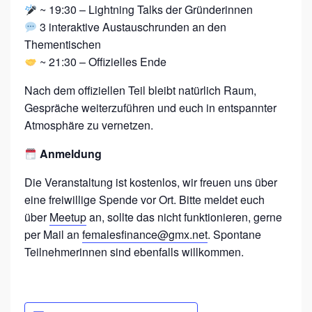
~ 19:30 – Lightning Talks der Gründerinnen
Ä
3 interaktive Austauschrunden an den
N
Thementischen
D
~ 21:30 – Offizielles Ende
I
Nach dem offiziellen Teil bleibt natürlich Raum,
G
Gespräche weiterzuführen und euch in entspannter
K
Atmosphäre zu vernetzen.
E
Anmeldung
I
T
Die Veranstaltung ist kostenlos, wir freuen uns über
eine freiwillige Spende vor Ort. Bitte meldet euch
über
Meetup
an, sollte das nicht funktionieren, gerne
per Mail an
femalesfinance@gmx.net
. Spontane
Teilnehmerinnen sind ebenfalls willkommen.