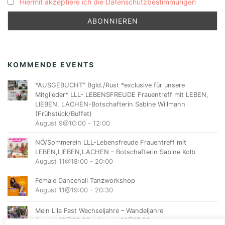
Hiermit akzeptiere ich die Datenschutzbestimmungen
KOMMENDE EVENTS
*AUSGEBUCHT“ Bgld./Rust *exclusive für unsere
Mitglieder* LLL- LEBENSFREUDE Frauentreff mit LEBEN,
LIEBEN, LACHEN-Botschafterin Sabine Willmann
(Frühstück/Buffet)
August 9@10:00
-
12:00
NÖ/Sommerein LLL-Lebensfreude Frauentreff mit
LEBEN,LIEBEN,LACHEN – Botschafterin Sabine Kolb
August 11@18:00
-
20:00
Female Dancehall Tanzworkshop
August 11@19:00
-
20:30
Mein Lila Fest Wechseljahre – Wandeljahre
August 12@08:00
-
August 16@17:00