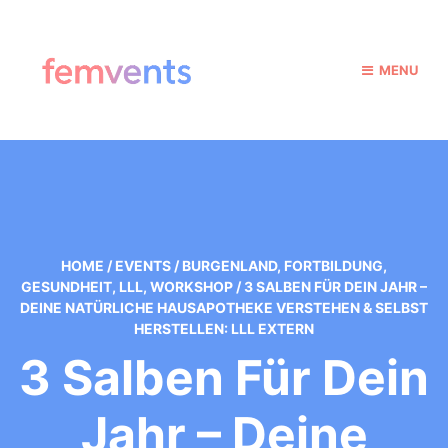
MENU
HOME
/
EVENTS
/
BURGENLAND
,
FORTBILDUNG
,
GESUNDHEIT
,
LLL
,
WORKSHOP
/
3 SALBEN FÜR DEIN JAHR –
DEINE NATÜRLICHE HAUSAPOTHEKE VERSTEHEN & SELBST
HERSTELLEN: LLL EXTERN
3 Salben Für Dein
Jahr – Deine