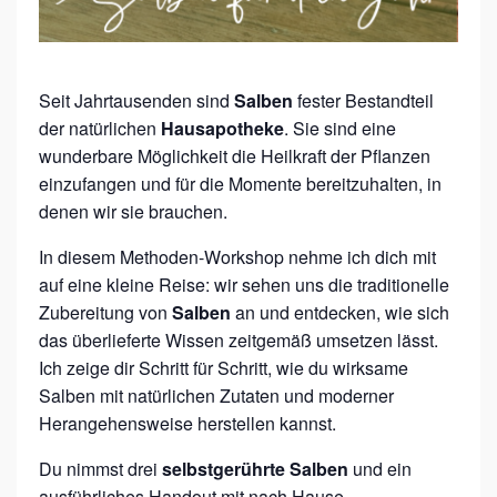
Ü
R
D
Seit Jahrtausenden sind
Salben
fester Bestandteil
E
der natürlichen
Hausapotheke
. Sie sind eine
I
wunderbare Möglichkeit die Heilkraft der Pflanzen
einzufangen und für die Momente bereitzuhalten, in
N
denen wir sie brauchen.
J
A
In diesem Methoden-Workshop nehme ich dich mit
auf eine kleine Reise: wir sehen uns die traditionelle
H
Zubereitung von
Salben
an und entdecken, wie sich
R
das überlieferte Wissen zeitgemäß umsetzen lässt.
–
Ich zeige dir Schritt für Schritt, wie du wirksame
D
Salben mit natürlichen Zutaten und moderner
E
Herangehensweise herstellen kannst.
I
Du nimmst drei
selbstgerührte Salben
und ein
N
ausführliches Handout mit nach Hause.