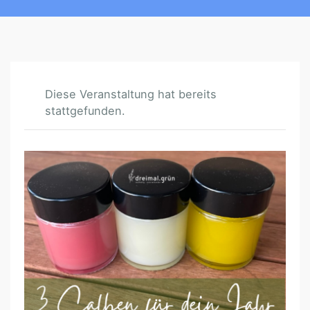
Diese Veranstaltung hat bereits
stattgefunden.
3
S
A
L
B
E
N
F