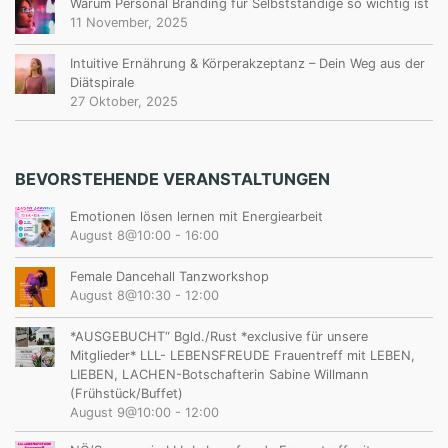
Warum Personal Branding für Selbstständige so wichtig ist
11 November, 2025
Intuitive Ernährung & Körperakzeptanz – Dein Weg aus der
Diätspirale
27 Oktober, 2025
BEVORSTEHENDE VERANSTALTUNGEN
Emotionen lösen lernen mit Energiearbeit
August 8@10:00
-
16:00
Female Dancehall Tanzworkshop
August 8@10:30
-
12:00
*AUSGEBUCHT“ Bgld./Rust *exclusive für unsere
Mitglieder* LLL- LEBENSFREUDE Frauentreff mit LEBEN,
LIEBEN, LACHEN-Botschafterin Sabine Willmann
(Frühstück/Buffet)
August 9@10:00
-
12:00