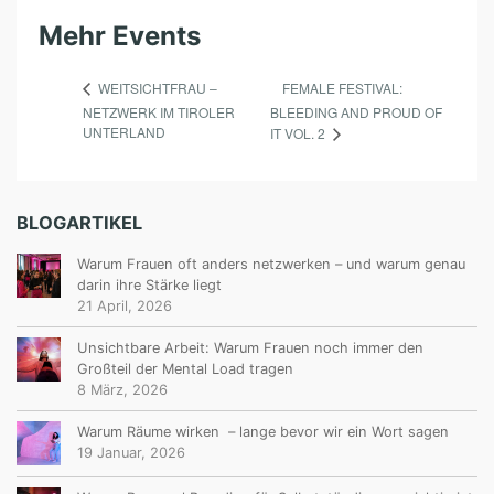
E
L
Mehr Events
L
FEMALE FESTIVAL:
WEITSICHTFRAU –
E
NETZWERK IM TIROLER
BLEEDING AND PROUD OF
N
UNTERLAND
IT VOL. 2
:
L
BLOGARTIKEL
L
L
Warum Frauen oft anders netzwerken – und warum genau
darin ihre Stärke liegt
E
21 April, 2026
X
Unsichtbare Arbeit: Warum Frauen noch immer den
T
Großteil der Mental Load tragen
E
8 März, 2026
R
Warum Räume wirken – lange bevor wir ein Wort sagen
19 Januar, 2026
N