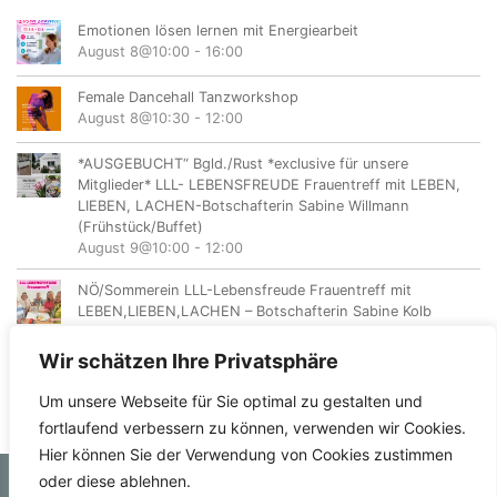
Emotionen lösen lernen mit Energiearbeit
August 8@10:00
-
16:00
Female Dancehall Tanzworkshop
August 8@10:30
-
12:00
*AUSGEBUCHT“ Bgld./Rust *exclusive für unsere
Mitglieder* LLL- LEBENSFREUDE Frauentreff mit LEBEN,
LIEBEN, LACHEN-Botschafterin Sabine Willmann
(Frühstück/Buffet)
August 9@10:00
-
12:00
NÖ/Sommerein LLL-Lebensfreude Frauentreff mit
LEBEN,LIEBEN,LACHEN – Botschafterin Sabine Kolb
August 11@18:00
-
20:00
Wir schätzen Ihre Privatsphäre
Um unsere Webseite für Sie optimal zu gestalten und
fortlaufend verbessern zu können, verwenden wir Cookies.
Hier können Sie der Verwendung von Cookies zustimmen
oder diese ablehnen.