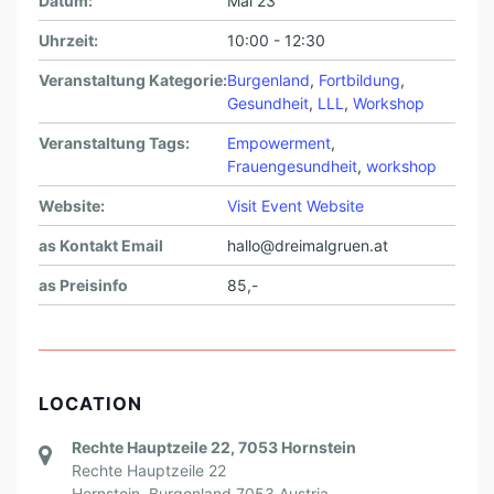
Datum:
Mai 23
A
Uhrzeit:
10:00 - 12:30
P
Veranstaltung Kategorie:
Burgenland
,
Fortbildung
,
O
Gesundheit
,
LLL
,
Workshop
T
Veranstaltung Tags:
Empowerment
,
H
Frauengesundheit
,
workshop
E
Website:
Visit Event Website
K
as Kontakt Email
hallo@dreimalgruen.at
E
as Preisinfo
85,-
V
E
R
S
LOCATION
T
Rechte Hauptzeile 22, 7053 Hornstein
E
Rechte Hauptzeile 22
Hornstein
,
Burgenland
7053
Austria