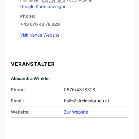
H
Google Karte anzeigen
E
Phone:
N
+43 676 43 78 328
&
S
Visit Venue Website
E
L
B
VERANSTALTER
S
Alexandra Winkler
T
Phone:
0676/4378328
H
E
Email:
hallo@dreimalgruen.at
R
Website:
Zur Website
S
T