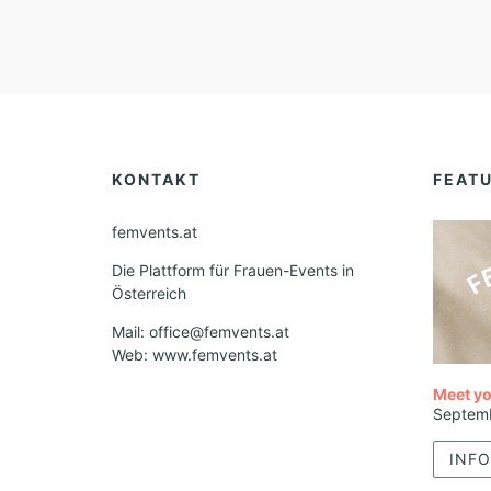
KONTAKT
FEAT
femvents.at
Die Plattform für Frauen-Events in
Österreich
Mail: office@femvents.at
Web: www.femvents.at
Meet yo
Septem
INFO