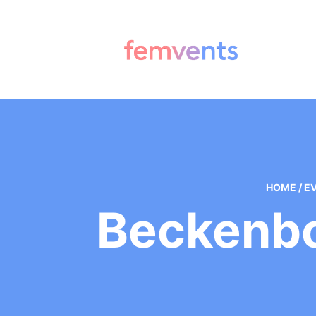
HOME
/
E
Beckenbo