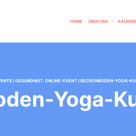
HOME
ÜBER UNS
KALEND
VENTS
/
GESUNDHEIT
,
ONLINE-EVENT
/
BECKENBODEN-YOGA-KUR
den-Yoga-Ku