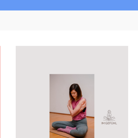
B
E
C
K
E
N
B
O
D
E