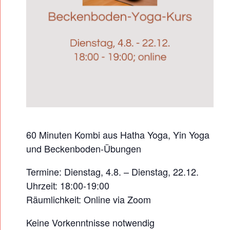
N
-
Y
O
G
A
-
K
U
60 Minuten Kombi aus Hatha Yoga, Yin Yoga
R
und Beckenboden-Übungen
S
Termine: Dienstag, 4.8. – Dienstag, 22.12.
O
Uhrzeit: 18:00-19:00
N
Räumlichkeit: Online via Zoom
L
I
Keine Vorkenntnisse notwendig