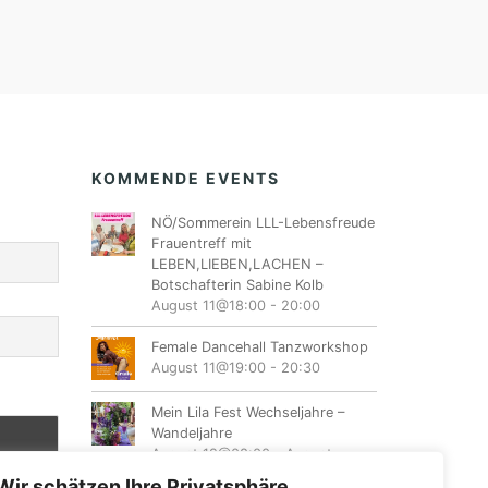
KOMMENDE EVENTS
NÖ/Sommerein LLL-Lebensfreude
Frauentreff mit
LEBEN,LIEBEN,LACHEN –
Botschafterin Sabine Kolb
August 11@18:00
-
20:00
Female Dancehall Tanzworkshop
August 11@19:00
-
20:30
Mein Lila Fest Wechseljahre –
Wandeljahre
August 12@08:00
-
August
16@17:00
Wir schätzen Ihre Privatsphäre