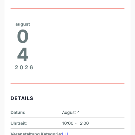
E
N
L
august
I
0
E
B
4
E
N
2026
L
A
C
DETAILS
H
E
Datum:
August 4
N
Uhrzeit:
10:00 - 12:00
B
Veranstaltung Kategorie:
LLL