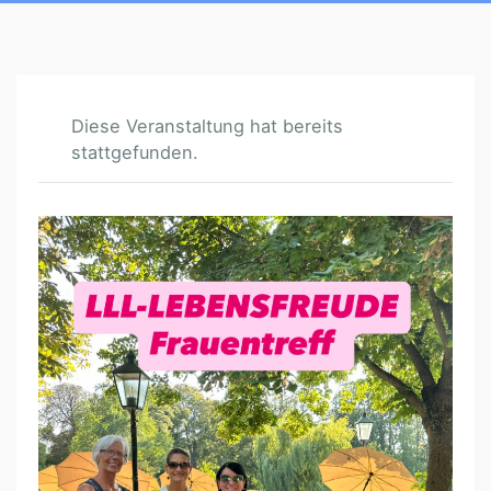
Diese Veranstaltung hat bereits
stattgefunden.
*
A
U
S
G
E
B
U