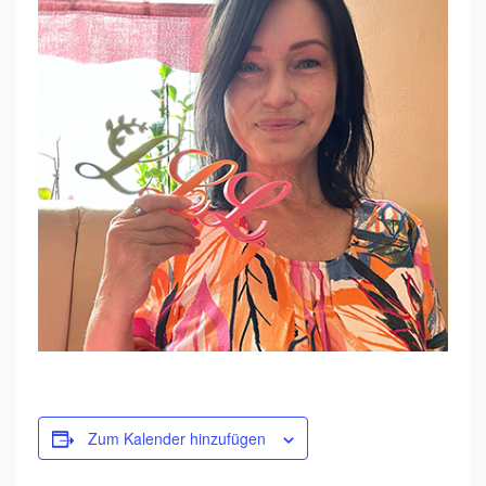
A
U
E
N
T
R
E
F
F
M
I
T
L
E
Zum Kalender hinzufügen
B