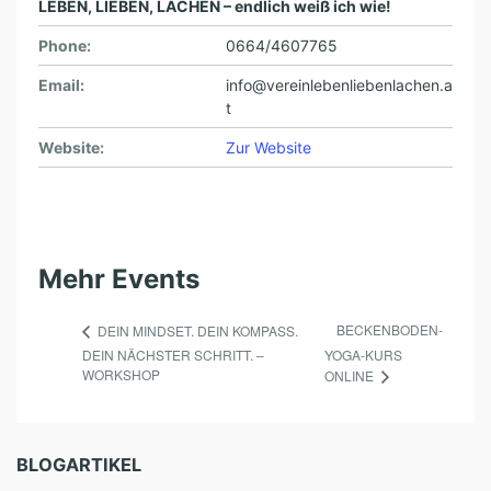
I
LEBEN, LIEBEN, LACHEN – endlich weiß ich wie!
G
Phone:
0664/4607765
A
Email:
info@vereinlebenliebenlachen.a
U
t
B
Website:
Zur Website
M
A
N
N
Mehr Events
BECKENBODEN-
DEIN MINDSET. DEIN KOMPASS.
DEIN NÄCHSTER SCHRITT. –
YOGA-KURS
WORKSHOP
ONLINE
BLOGARTIKEL