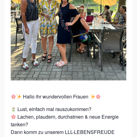
C
H
T
*
N
Ö
/
B
A
D
E
Hallo ihr wundervollen Frauen
N
Lust, einfach mal rauszukommen?
L
Lachen, plaudern, durchatmen & neue Energie
L
tanken?
L
Dann komm zu unserem LLL-LEBENSFREUDE