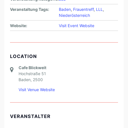
O
Veranstaltung Tags:
Baden
,
Frauentreff
,
LLL
,
T
Niederösterreich
S
Website:
Visit Event Website
C
H
A
F
LOCATION
T
Cafe Blickweit
E
Hochstraße 51
R
Baden
,
2500
I
Visit Venue Website
N
G
A
VERANSTALTER
B