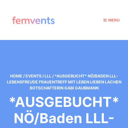
MENU
HOME
/
EVENTS
/
LLL
/
*AUSGEBUCHT* NÖ/BADEN LLL-
LEBENSFREUDE FRAUENTREFF MIT LEBEN LIEBEN LACHEN
BOTSCHAFTERIN GABI GAUBMANN
*AUSGEBUCHT*
NÖ/Baden LLL-