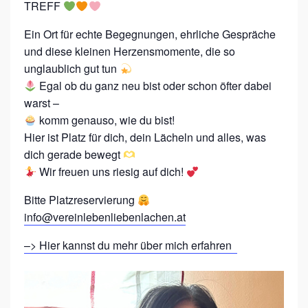
-
TREFF
L
Ein Ort für echte Begegnungen, ehrliche Gespräche
E
und diese kleinen Herzensmomente, die so
B
unglaublich gut tun
E
Egal ob du ganz neu bist oder schon öfter dabei
warst –
N
komm genauso, wie du bist!
S
Hier ist Platz für dich, dein Lächeln und alles, was
F
dich gerade bewegt
R
Wir freuen uns riesig auf dich!
E
Bitte Platzreservierung
U
info@vereinlebenliebenlachen.at
D
–> Hier kannst du mehr über mich erfahren
E
F
R