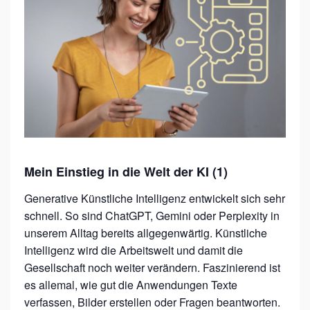
G
I
F
I
T
–
K
Ü
Mein Einstieg in die Welt der KI (1)
N
Generative Künstliche Intelligenz entwickelt sich sehr
S
schnell. So sind ChatGPT, Gemini oder Perplexity in
T
unserem Alltag bereits allgegenwärtig. Künstliche
L
Intelligenz wird die Arbeitswelt und damit die
I
Gesellschaft noch weiter verändern. Faszinierend ist
C
es allemal, wie gut die Anwendungen Texte
verfassen, Bilder erstellen oder Fragen beantworten.
H