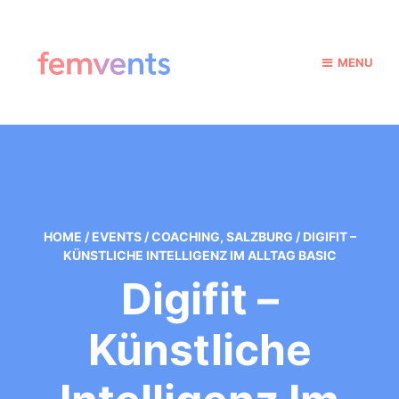
MENU
HOME
/
EVENTS
/
COACHING
,
SALZBURG
/
DIGIFIT –
KÜNSTLICHE INTELLIGENZ IM ALLTAG BASIC
Digifit –
Künstliche