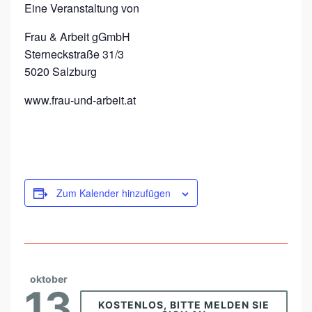
Eine Veranstaltung von
L
L
Frau & Arbeit gGmbH
Sterneckstraße 31/3
T
5020 Salzburg
A
G
www.frau-und-arbeit.at
B
A
S
I
Zum Kalender hinzufügen
C
oktober
13
KOSTENLOS, BITTE MELDEN SIE