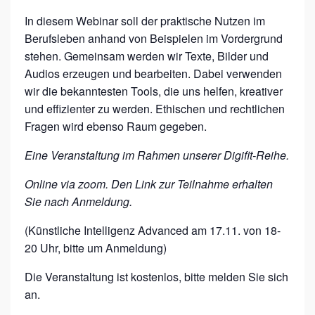
E
In diesem Webinar soll der praktische Nutzen im
I
Berufsleben anhand von Beispielen im Vordergrund
N
stehen. Gemeinsam werden wir Texte, Bilder und
Audios erzeugen und bearbeiten. Dabei verwenden
T
wir die bekanntesten Tools, die uns helfen, kreativer
E
und effizienter zu werden. Ethischen und rechtlichen
L
Fragen wird ebenso Raum gegeben.
L
Eine Veranstaltung im Rahmen unserer Digifit-Reihe.
I
G
Online via zoom. Den Link zur Teilnahme erhalten
Sie nach Anmeldung.
E
N
(Künstliche Intelligenz Advanced am 17.11. von 18-
Z
20 Uhr, bitte um Anmeldung)
I
Die Veranstaltung ist kostenlos, bitte melden Sie sich
M
an.
A