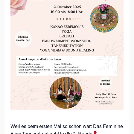
N
E
F
L
O
W
–
T
A
G
E
S
R
E
Weil es beim ersten Mal so schön war: Das Feminine
Flow Tagesretreat geht in die 2. Runde