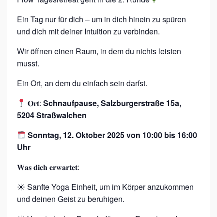
T
R
Ein Tag nur für dich – um in dich hinein zu spüren
E
und dich mit deiner Intuition zu verbinden.
A
Wir öffnen einen Raum, in dem du nichts leisten
T
musst.
2
Ein Ort, an dem du einfach sein darfst.
.
0
𝐎𝐫𝐭:
Schnaufpause, Salzburgerstraße 15a,
5204 Straßwalchen
Sonntag, 12. Oktober 2025 von 10:00 bis 16:00
Uhr
𝐖𝐚𝐬 𝐝𝐢𝐜𝐡 𝐞𝐫𝐰𝐚𝐫𝐭𝐞𝐭:
☀︎ Sanfte Yoga Einheit, um im Körper anzukommen
und deinen Geist zu beruhigen.