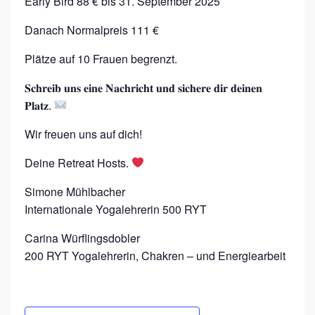
Early Bird 88 € bis 31. September 2025
Danach Normalpreis 111 €
Plätze auf 10 Frauen begrenzt.
𝐒𝐜𝐡𝐫𝐞𝐢𝐛 𝐮𝐧𝐬 𝐞𝐢𝐧𝐞 𝐍𝐚𝐜𝐡𝐫𝐢𝐜𝐡𝐭 𝐮𝐧𝐝 𝐬𝐢𝐜𝐡𝐞𝐫𝐞 𝐝𝐢𝐫 𝐝𝐞𝐢𝐧𝐞𝐧
𝐏𝐥𝐚𝐭𝐳.
Wir freuen uns auf dich!
Deine Retreat Hosts.
Simone Mühlbacher
Internationale Yogalehrerin 500 RYT
Carina Würflingsdobler
200 RYT Yogalehrerin, Chakren – und Energiearbeit