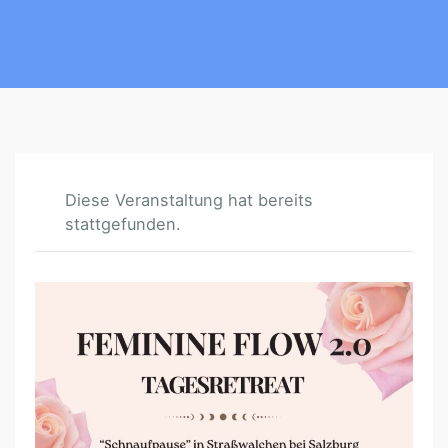
Diese Veranstaltung hat bereits
stattgefunden.
F
E
M
I
N
I