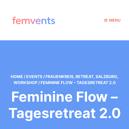
MENU
HOME
/
EVENTS
/
FRAUENKREIS
,
RETREAT
,
SALZBURG
,
WORKSHOP
/
FEMININE FLOW – TAGESRETREAT 2.0
Feminine Flow –
Tagesretreat 2.0