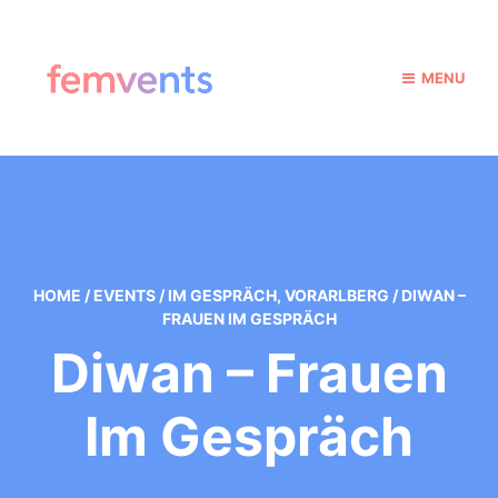
MENU
HOME
/
EVENTS
/
IM GESPRÄCH
,
VORARLBERG
/
DIWAN –
FRAUEN IM GESPRÄCH
Diwan – Frauen
Im Gespräch