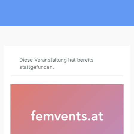
Diese Veranstaltung hat bereits
stattgefunden.
D
I
W
A
N
–