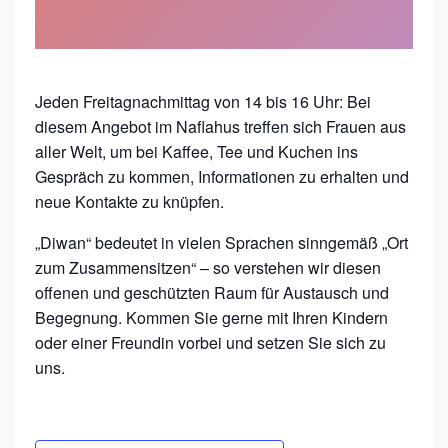
F
R
A
Jeden Freitagnachmittag von 14 bis 16 Uhr: Bei
U
diesem Angebot im Naflahus treffen sich Frauen aus
E
aller Welt, um bei Kaffee, Tee und Kuchen ins
N
Gespräch zu kommen, Informationen zu erhalten und
neue Kontakte zu knüpfen.
I
M
„Diwan“ bedeutet in vielen Sprachen sinngemäß „Ort
G
zum Zusammensitzen“ – so verstehen wir diesen
offenen und geschützten Raum für Austausch und
E
Begegnung. Kommen Sie gerne mit Ihren Kindern
S
oder einer Freundin vorbei und setzen Sie sich zu
P
uns.
R
Ä