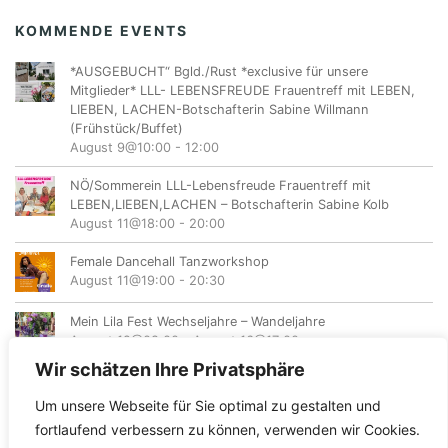
KOMMENDE EVENTS
*AUSGEBUCHT“ Bgld./Rust *exclusive für unsere
Mitglieder* LLL- LEBENSFREUDE Frauentreff mit LEBEN,
LIEBEN, LACHEN-Botschafterin Sabine Willmann
(Frühstück/Buffet)
August 9@10:00
-
12:00
NÖ/Sommerein LLL-Lebensfreude Frauentreff mit
LEBEN,LIEBEN,LACHEN – Botschafterin Sabine Kolb
August 11@18:00
-
20:00
Female Dancehall Tanzworkshop
August 11@19:00
-
20:30
Mein Lila Fest Wechseljahre – Wandeljahre
August 12@08:00
-
August 16@17:00
Wir schätzen Ihre Privatsphäre
Um unsere Webseite für Sie optimal zu gestalten und
fortlaufend verbessern zu können, verwenden wir Cookies.