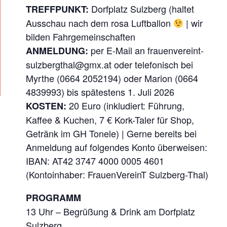
L
Dorfplatz Sulzberg (haltet
TREFFPUNKT:
I
Ausschau nach dem rosa Luftballon
| wir
E
bilden Fahrgemeinschaften
D
per E-Mail an frauenvereint-
ANMELDUNG:
E
sulzbergthal@gmx.at oder telefonisch bei
R
Myrthe (0664 2052194) oder Marion (0664
A
4839993) bis spätestens 1. Juli 2026
20 Euro (inkludiert: Führung,
KOSTEN:
U
Kaffee & Kuchen, 7 € Kork-Taler für Shop,
S
Getränk im GH Tonele) | Gerne bereits bei
F
Anmeldung auf folgendes Konto überweisen:
L
IBAN: AT42 3747 4000 0005 4601
U
(Kontoinhaber: FrauenVereinT Sulzberg-Thal)
G
PROGRAMM
13 Uhr – Begrüßung & Drink am Dorfplatz
Sulzberg