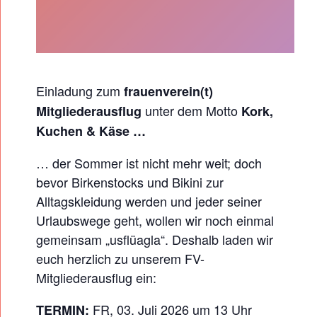
E
N
V
E
R
Einladung zum
frauenverein(t)
E
unter dem Motto
Mitgliederausflug
Kork,
I
Kuchen & Käse …
N
… der Sommer ist nicht mehr weit; doch
(
bevor Birkenstocks und Bikini zur
T
Alltagskleidung werden und jeder seiner
)
Urlaubswege geht, wollen wir noch einmal
M
gemeinsam „usflüagla“. Deshalb laden wir
I
euch herzlich zu unserem FV-
T
Mitgliederausflug ein:
G
FR, 03. Juli 2026 um 13 Uhr
TERMIN: