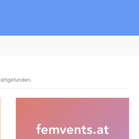
tattgefunden.
F
R
A
U