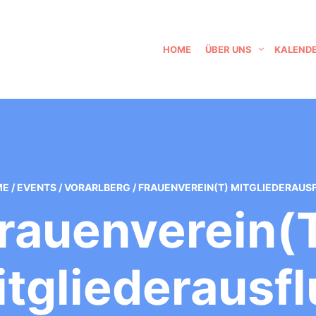
HOME
ÜBER UNS
KALEND
ME
/
EVENTS
/
VORARLBERG
/
FRAUENVEREIN(T) MITGLIEDERAUS
rauenverein(
tgliederausf