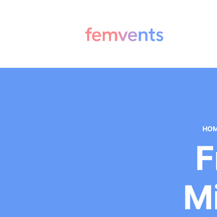
HO
F
Mi