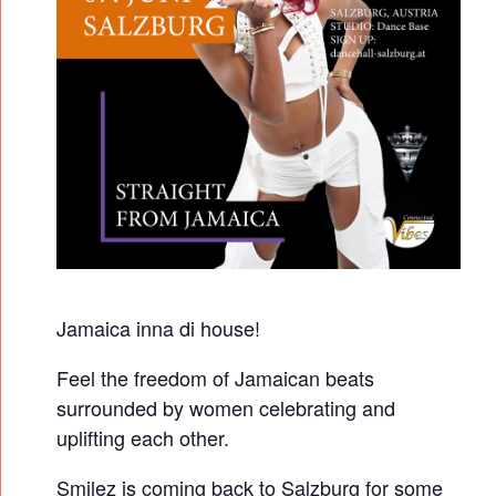
A
N
C
E
H
A
L
L
T
A
Jamaica inna di house!
N
Z
Feel the freedom of Jamaican beats
W
surrounded by women celebrating and
uplifting each other.
O
R
Smilez is coming back to Salzburg for some