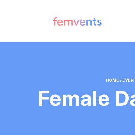
HOME
/
EVEN
Female D