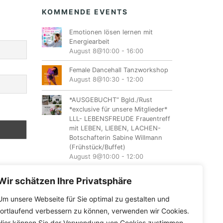
KOMMENDE EVENTS
Emotionen lösen lernen mit
Energiearbeit
August 8@10:00
-
16:00
Female Dancehall Tanzworkshop
August 8@10:30
-
12:00
*AUSGEBUCHT“ Bgld./Rust
*exclusive für unsere Mitglieder*
LLL- LEBENSFREUDE Frauentreff
mit LEBEN, LIEBEN, LACHEN-
Botschafterin Sabine Willmann
(Frühstück/Buffet)
August 9@10:00
-
12:00
NÖ/Sommerein LLL-Lebensfreude
Wir schätzen Ihre Privatsphäre
Frauentreff mit
LEBEN,LIEBEN,LACHEN –
Um unsere Webseite für Sie optimal zu gestalten und
Botschafterin Sabine Kolb
fortlaufend verbessern zu können, verwenden wir Cookies.
August 11@18:00
-
20:00
Hier können Sie der Verwendung von Cookies zustimmen