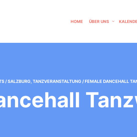
HOME
ÜBER UNS
KALEND
TS
/
SALZBURG
,
TANZVERANSTALTUNG
/
FEMALE DANCEHALL T
ancehall Tan