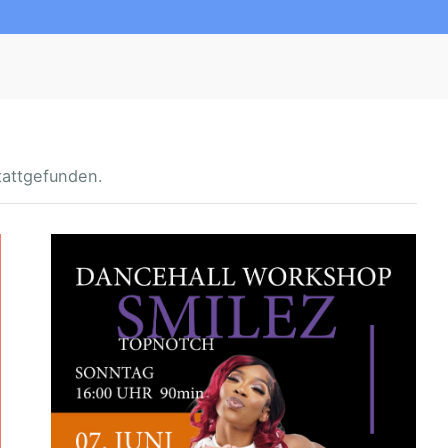
tattgefunden.
F
E
M
A
L
E
D