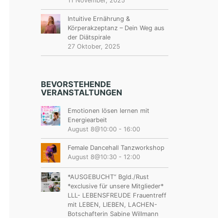
11 November, 2025
Intuitive Ernährung &
Körperakzeptanz – Dein Weg aus
der Diätspirale
27 Oktober, 2025
BEVORSTEHENDE
VERANSTALTUNGEN
Emotionen lösen lernen mit
Energiearbeit
August 8@10:00
-
16:00
Female Dancehall Tanzworkshop
August 8@10:30
-
12:00
*AUSGEBUCHT“ Bgld./Rust
*exclusive für unsere Mitglieder*
LLL- LEBENSFREUDE Frauentreff
mit LEBEN, LIEBEN, LACHEN-
Botschafterin Sabine Willmann