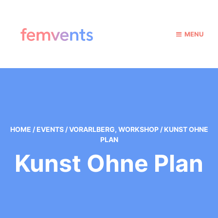
MENU
HOME
/
EVENTS
/
VORARLBERG
,
WORKSHOP
/
KUNST OHNE
PLAN
Kunst Ohne Plan