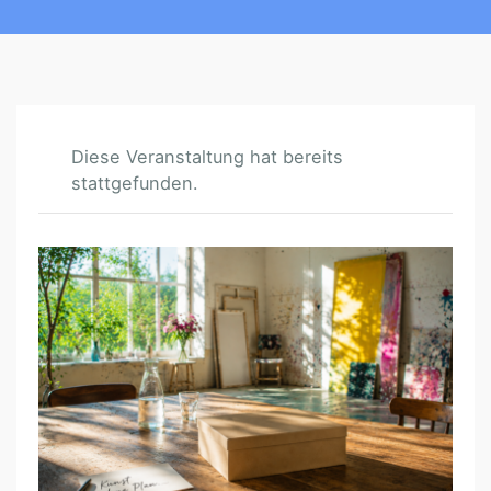
Diese Veranstaltung hat bereits
stattgefunden.
K
U
N
S
T
O
H