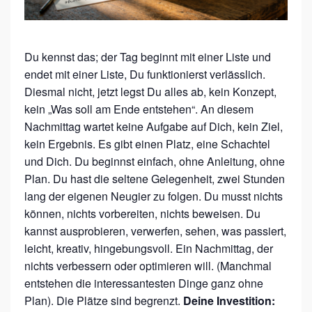
N
E
P
Du kennst das; der Tag beginnt mit einer Liste und
L
endet mit einer Liste, Du funktionierst verlässlich.
A
Diesmal nicht, jetzt legst Du alles ab, kein Konzept,
N
kein „Was soll am Ende entstehen“. An diesem
Nachmittag wartet keine Aufgabe auf Dich, kein Ziel,
kein Ergebnis. Es gibt einen Platz, eine Schachtel
und Dich. Du beginnst einfach, ohne Anleitung, ohne
Plan. Du hast die seltene Gelegenheit, zwei Stunden
lang der eigenen Neugier zu folgen. Du musst nichts
können, nichts vorbereiten, nichts beweisen. Du
kannst ausprobieren, verwerfen, sehen, was passiert,
leicht, kreativ, hingebungsvoll. Ein Nachmittag, der
nichts verbessern oder optimieren will. (Manchmal
entstehen die interessantesten Dinge ganz ohne
Plan). Die Plätze sind begrenzt.
Deine Investition: