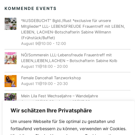
KOMMENDE EVENTS
*AUSGEBUCHT“ Bgld./Rust *exclusive für unsere
Mitglieder* LLL- LEBENSFREUDE Frauentreff mit LEBEN,
LIEBEN, LACHEN-Botschafterin Sabine Willmann
(Frühstück/Buffet)
August 9@10:00
-
12:00
NÖ/Sommerein LLL-Lebensfreude Frauentreff mit
LEBEN,LIEBEN,LACHEN – Botschafterin Sabine Kolb
August 11@18:00
-
20:00
Female Dancehall Tanzworkshop
August 11@19:00
-
20:30
Mein Lila Fest Wechseljahre – Wandeljahre
August 12@08:00
-
August 16@17:00
Wir schätzen Ihre Privatsphäre
Um unsere Webseite für Sie optimal zu gestalten und
fortlaufend verbessern zu können, verwenden wir Cookies.