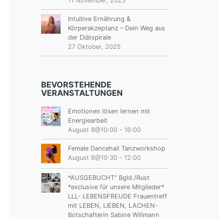
11 November, 2025
Intuitive Ernährung &
Körperakzeptanz – Dein Weg aus
der Diätspirale
27 Oktober, 2025
BEVORSTEHENDE
VERANSTALTUNGEN
Emotionen lösen lernen mit
Energiearbeit
August 8@10:00
-
16:00
Female Dancehall Tanzworkshop
August 8@10:30
-
12:00
*AUSGEBUCHT“ Bgld./Rust
*exclusive für unsere Mitglieder*
LLL- LEBENSFREUDE Frauentreff
mit LEBEN, LIEBEN, LACHEN-
Botschafterin Sabine Willmann