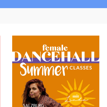
F
E
M
A
L
E
D
A
N
C