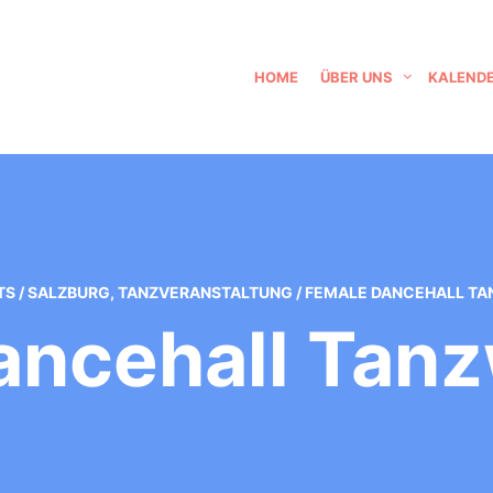
HOME
ÜBER UNS
KALEND
TS
/
SALZBURG
,
TANZVERANSTALTUNG
/
FEMALE DANCEHALL T
ancehall Tan