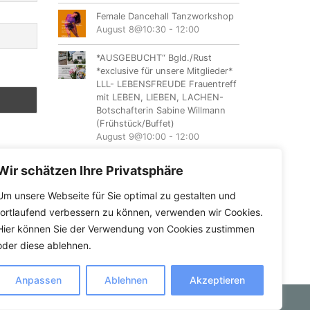
Female Dancehall Tanzworkshop
August 8@10:30
-
12:00
*AUSGEBUCHT“ Bgld./Rust
*exclusive für unsere Mitglieder*
LLL- LEBENSFREUDE Frauentreff
mit LEBEN, LIEBEN, LACHEN-
Botschafterin Sabine Willmann
(Frühstück/Buffet)
August 9@10:00
-
12:00
NÖ/Sommerein LLL-Lebensfreude
Wir schätzen Ihre Privatsphäre
Frauentreff mit
LEBEN,LIEBEN,LACHEN –
Um unsere Webseite für Sie optimal zu gestalten und
Botschafterin Sabine Kolb
fortlaufend verbessern zu können, verwenden wir Cookies.
August 11@18:00
-
20:00
Hier können Sie der Verwendung von Cookies zustimmen
oder diese ablehnen.
Anpassen
Ablehnen
Akzeptieren