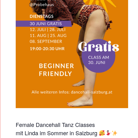
E
H
A
L
L
T
A
N
Z
W
O
R
K
S
Female Dancehall Tanz Classes
mit Linda im Sommer in Salzburg
H