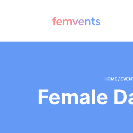
HOME
/
EVEN
Female D