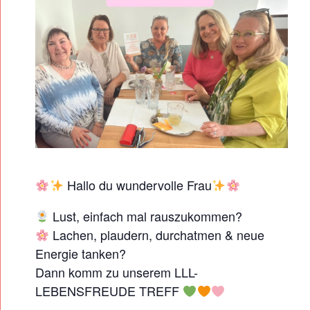
/
S
O
M
M
E
R
E
I
Hallo du wundervolle Frau
N
Lust, einfach mal rauszukommen?
L
Lachen, plaudern, durchatmen & neue
L
Energie tanken?
L
Dann komm zu unserem LLL-
-
LEBENSFREUDE TREFF
L