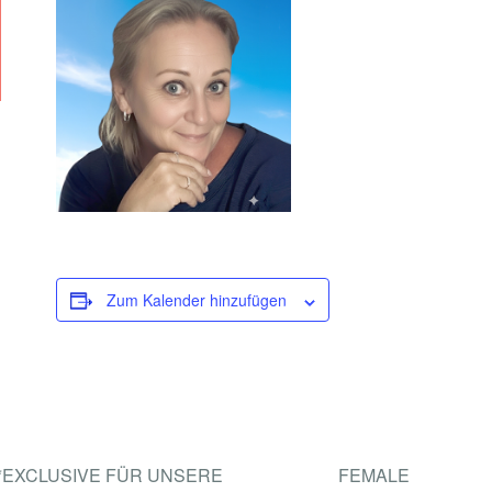
E
N
T
R
E
F
F
M
I
Zum Kalender hinzufügen
T
L
E
B
E
*EXCLUSIVE FÜR UNSERE
FEMALE
N