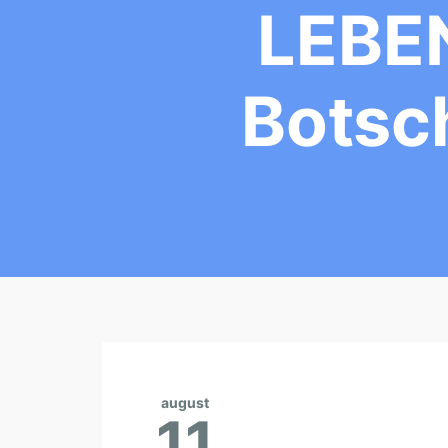
LEBE
Botsch
august
11