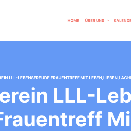
HOME
ÜBER UNS
KALEND
IN LLL-LEBENSFREUDE FRAUENTREFF MIT LEBEN,LIEBEN,LACHE
rein LLL-Leb
Frauentreff Mi