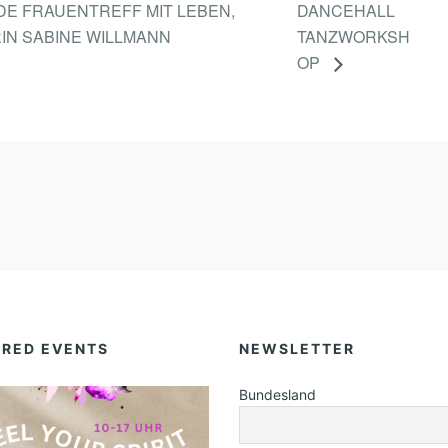
DE FRAUENTREFF MIT LEBEN,
DANCEHALL
,
IN SABINE WILLMANN
TANZWORKSH
L
OP
I
E
B
E
N
,
L
A
C
H
URED EVENTS
NEWSLETTER
E
Bundesland
N
–