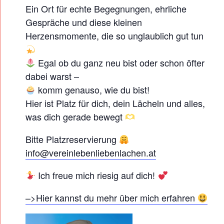
E
Ein Ort für echte Begegnungen, ehrliche
Gespräche und diese kleinen
B
Herzensmomente, die so unglaublich gut tun
E
N
Egal ob du ganz neu bist oder schon öfter
S
dabei warst –
F
komm genauso, wie du bist!
R
Hier ist Platz für dich, dein Lächeln und alles,
E
was dich gerade bewegt
U
Bitte Platzreservierung
D
info@vereinlebenliebenlachen.at
E
F
Ich freue mich riesig auf dich!
R
–>Hier kannst du mehr über mich erfahren
A
U