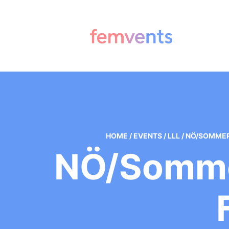
HOME
/
EVENTS
/
LLL
/
NÖ/SOMMERE
NÖ/Somme