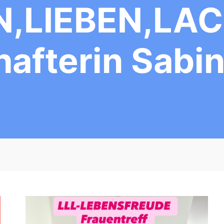
N,LIEBEN,LAC
afterin Sabi
N
Ö