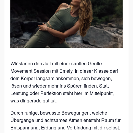
M
A
L
E
M
O
T
Wir starten den Juli mit einer sanften Gentle
I
Movement Session mit Emely. In dieser Klasse darf
O
dein Körper langsam ankommen, sich bewegen,
N
lösen und wieder mehr ins Spüren finden. Statt
Leistung oder Perfektion steht hier im Mittelpunkt,
L
was dir gerade gut tut.
A
B
Durch ruhige, bewusste Bewegungen, weiche
Übergänge und achtsames Atmen entsteht Raum für
–
Entspannung, Erdung und Verbindung mit dir selbst.
G