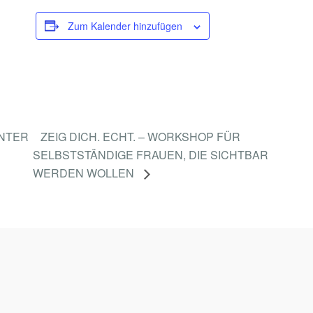
E
Zum Kalender hinzufügen
R
I
N
N
E
N
INTER
ZEIG DICH. ECHT. – WORKSHOP FÜR
R
SELBSTSTÄNDIGE FRAUEN, DIE SICHTBAR
WERDEN WOLLEN