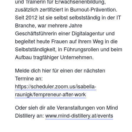
und Trainerin für Erwachsenenbildung,
E
zusätzlich zertifiziert in Burnout-Prävention.
R
Seit 2012 ist sie selbst selbstständig in der IT
I
Branche, war mehrere Jahre
N
Geschäftsführerin einer Digitalagentur und
N
begleitet heute Frauen auf ihrem Weg in die
E
Selbstständigkeit, in Führungsrollen und beim
N
Aufbau tragfähiger Unternehmen.
U
Melde dich hier für einen der nächsten
N
Termine an:
D
https://scheduler.zoom.us/isabella-
G
raunigk/fempreneur-after-work
R
Oder sieh dir alle Veranstaltungen von Mind
Ü
Distillery an:
www.mind-distillery.at/events
N
D