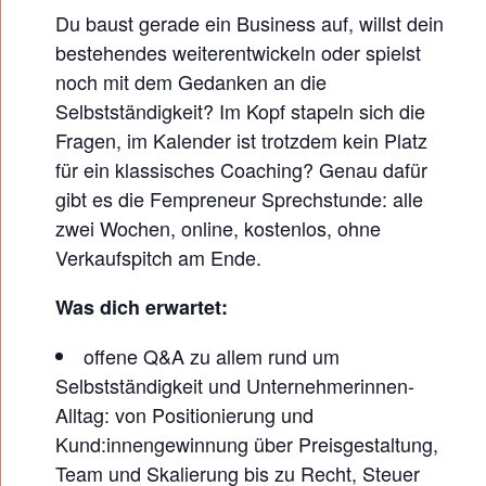
E
Du baust gerade ein Business auf, willst dein
C
bestehendes weiterentwickeln oder spielst
H
noch mit dem Gedanken an die
S
Selbstständigkeit? Im Kopf stapeln sich die
T
Fragen, im Kalender ist trotzdem kein Platz
U
für ein klassisches Coaching? Genau dafür
gibt es die Fempreneur Sprechstunde: alle
N
zwei Wochen, online, kostenlos, ohne
D
Verkaufspitch am Ende.
E
:
Was dich erwartet:
D
offene Q&A zu allem rund um
E
Selbstständigkeit und Unternehmerinnen-
R
Alltag: von Positionierung und
Z
Kund:innengewinnung über Preisgestaltung,
W
Team und Skalierung bis zu Recht, Steuer