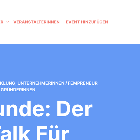
ER
VERANSTALTERINNEN
EVENT HINZUFÜGEN
CKLUNG
,
UNTERNEHMERINNEN
/
FEMPRENEUR
 GRÜNDERINNEN
nde: Der
alk Für