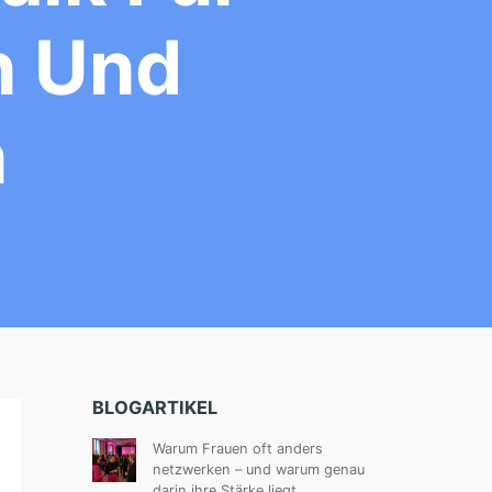
n Und
n
BLOGARTIKEL
Warum Frauen oft anders
netzwerken – und warum genau
darin ihre Stärke liegt