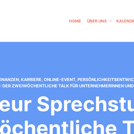
HOME
ÜBER UNS
KALEND
FINANZEN
,
KARRIERE
,
ONLINE-EVENT
,
PERSÖNLICHKEITSENTWI
: DER ZWEIWÖCHENTLICHE TALK FÜR UNTERNEHMERINNEN UND
eur Sprechstu
chentliche T