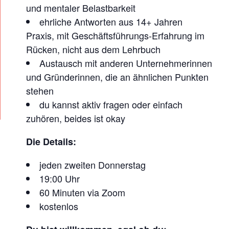
E
und mentaler Belastbarkeit
I
ehrliche Antworten aus 14+ Jahren
W
Praxis, mit Geschäftsführungs-Erfahrung im
Ö
Rücken, nicht aus dem Lehrbuch
Austausch mit anderen Unternehmerinnen
C
und Gründerinnen, die an ähnlichen Punkten
H
stehen
E
du kannst aktiv fragen oder einfach
N
zuhören, beides ist okay
T
L
Die Details:
I
jeden zweiten Donnerstag
C
19:00 Uhr
H
60 Minuten via Zoom
E
kostenlos
T