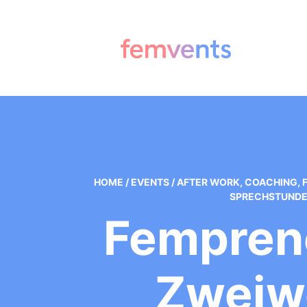
HOME
/
EVENTS
/
AFTER WORK
,
COACHING
,
SPRECHSTUNDE
Fempren
Zweiwö