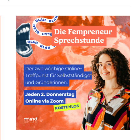
F
E
M
P
R
E
N
E
U
R
S
P
R