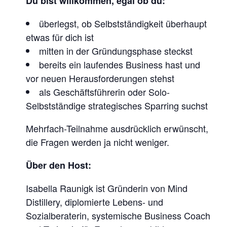
Du bist willkommen, egal ob du:
A
L
überlegst, ob Selbstständigkeit überhaupt
K
etwas für dich ist
F
mitten in der Gründungsphase steckst
bereits ein laufendes Business hast und
Ü
vor neuen Herausforderungen stehst
R
als Geschäftsführerin oder Solo-
U
Selbstständige strategisches Sparring suchst
N
T
Mehrfach-Teilnahme ausdrücklich erwünscht,
E
die Fragen werden ja nicht weniger.
R
Über den Host:
N
E
Isabella Raunigk ist Gründerin von Mind
H
Distillery, diplomierte Lebens- und
Sozialberaterin, systemische Business Coach
M