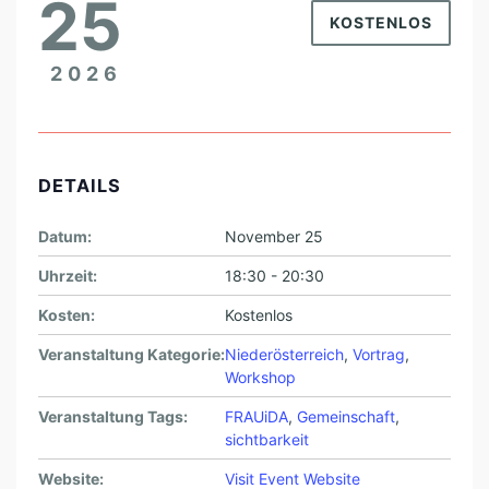
25
P
KOSTENLOS
R
2026
Ä
V
E
N
DETAILS
T
Datum:
November 25
I
Uhrzeit:
18:30 - 20:30
O
N
Kosten:
Kostenlos
F
Veranstaltung Kategorie:
Niederösterreich
,
Vortrag
,
Workshop
Ü
R
Veranstaltung Tags:
FRAUiDA
,
Gemeinschaft
,
sichtbarkeit
F
R
Website:
Visit Event Website