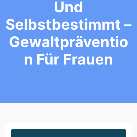
Und
Selbstbestimmt –
Gewaltpräventio
N Für Frauen
F