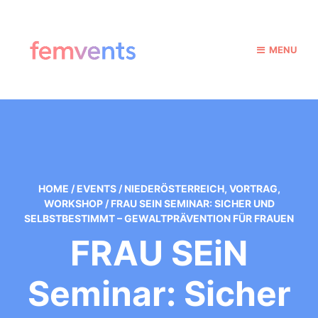
MENU
HOME
/
EVENTS
/
NIEDERÖSTERREICH
,
VORTRAG
,
WORKSHOP
/
FRAU SEIN SEMINAR: SICHER UND
SELBSTBESTIMMT – GEWALTPRÄVENTION FÜR FRAUEN
FRAU SEiN
Seminar: Sicher