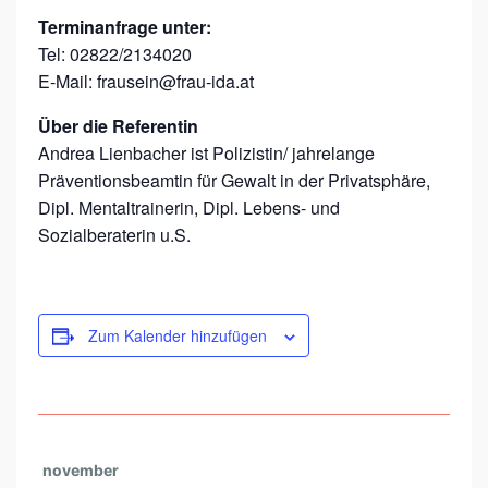
B
Terminanfrage unter:
E
Tel: 02822/2134020
E-Mail: frausein@frau-ida.at
S
T
Über die Referentin
I
Andrea Lienbacher ist Polizistin/ jahrelange
Präventionsbeamtin für Gewalt in der Privatsphäre,
M
Dipl. Mentaltrainerin, Dipl. Lebens- und
M
Sozialberaterin u.S.
T
–
G
Zum Kalender hinzufügen
E
W
A
L
november
T