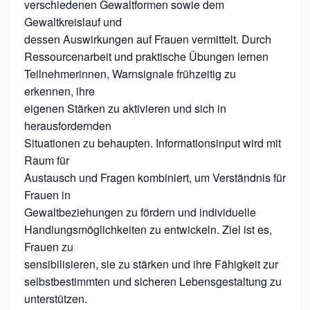
verschiedenen Gewaltformen sowie dem
S
Gewaltkreislauf und
I
dessen Auswirkungen auf Frauen vermittelt. Durch
C
Ressourcenarbeit und praktische Übungen lernen
H
Teilnehmerinnen, Warnsignale frühzeitig zu
erkennen, ihre
E
eigenen Stärken zu aktivieren und sich in
R
herausfordernden
U
Situationen zu behaupten. Informationsinput wird mit
N
Raum für
D
Austausch und Fragen kombiniert, um Verständnis für
Frauen in
S
Gewaltbeziehungen zu fördern und individuelle
E
Handlungsmöglichkeiten zu entwickeln. Ziel ist es,
L
Frauen zu
B
sensibilisieren, sie zu stärken und ihre Fähigkeit zur
S
selbstbestimmten und sicheren Lebensgestaltung zu
unterstützen.
T