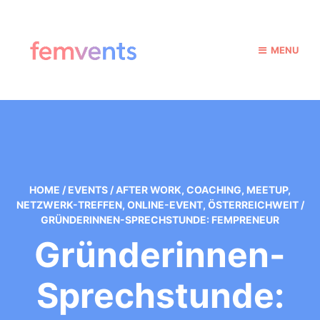
MENU
HOME
/
EVENTS
/
AFTER WORK
,
COACHING
,
MEETUP
,
NETZWERK-TREFFEN
,
ONLINE-EVENT
,
ÖSTERREICHWEIT
/
GRÜNDERINNEN-SPRECHSTUNDE: FEMPRENEUR
Gründerinnen-
Sprechstunde: