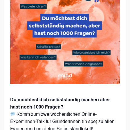
N
D
E
R
I
N
N
E
N
-
S
P
Du möchtest dich selbstständig machen aber
hast noch 1000 Fragen?
R
Komm zum zweiwöchentlichen Online-
E
Expertinnen-Talk für Gründerinnen (in spe) zu allen
C
Fragen rund um deine Selbstständigkeit!