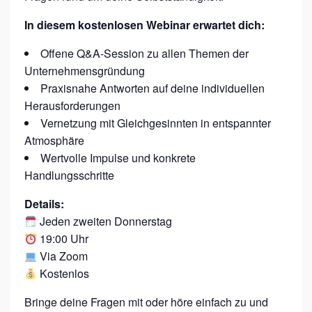
H
In diesem kostenlosen Webinar erwartet dich:
S
T
Offene Q&A-Session zu allen Themen der
Unternehmensgründung
U
Praxisnahe Antworten auf deine individuellen
N
Herausforderungen
D
Vernetzung mit Gleichgesinnten in entspannter
E
Atmosphäre
:
Wertvolle Impulse und konkrete
Handlungsschritte
F
E
Details:
M
Jeden zweiten Donnerstag
19:00 Uhr
P
Via Zoom
R
Kostenlos
E
N
Bringe deine Fragen mit oder höre einfach zu und