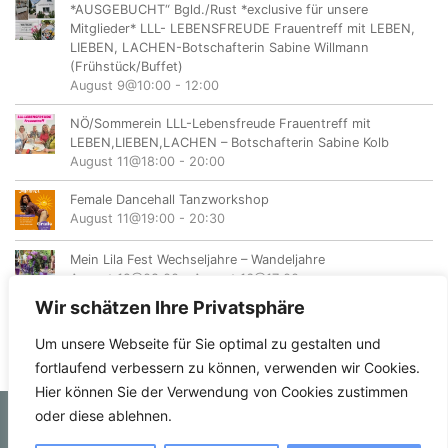
*AUSGEBUCHT“ Bgld./Rust *exclusive für unsere
Mitglieder* LLL- LEBENSFREUDE Frauentreff mit LEBEN,
LIEBEN, LACHEN-Botschafterin Sabine Willmann
(Frühstück/Buffet)
August 9@10:00
-
12:00
NÖ/Sommerein LLL-Lebensfreude Frauentreff mit
LEBEN,LIEBEN,LACHEN – Botschafterin Sabine Kolb
August 11@18:00
-
20:00
Female Dancehall Tanzworkshop
August 11@19:00
-
20:30
Mein Lila Fest Wechseljahre – Wandeljahre
August 12@08:00
-
August 16@17:00
Wir schätzen Ihre Privatsphäre
Um unsere Webseite für Sie optimal zu gestalten und
fortlaufend verbessern zu können, verwenden wir Cookies.
Hier können Sie der Verwendung von Cookies zustimmen
oder diese ablehnen.
© femvents.at