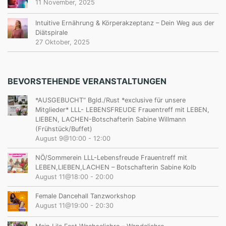
11 November, 2025
Intuitive Ernährung & Körperakzeptanz – Dein Weg aus der
Diätspirale
27 Oktober, 2025
BEVORSTEHENDE VERANSTALTUNGEN
*AUSGEBUCHT“ Bgld./Rust *exclusive für unsere
Mitglieder* LLL- LEBENSFREUDE Frauentreff mit LEBEN,
LIEBEN, LACHEN-Botschafterin Sabine Willmann
(Frühstück/Buffet)
August 9@10:00
-
12:00
NÖ/Sommerein LLL-Lebensfreude Frauentreff mit
LEBEN,LIEBEN,LACHEN – Botschafterin Sabine Kolb
August 11@18:00
-
20:00
Female Dancehall Tanzworkshop
August 11@19:00
-
20:30