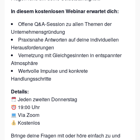
H
In diesem kostenlosen Webinar erwartet dich:
S
T
Offene Q&A-Session zu allen Themen der
Unternehmensgründung
U
Praxisnahe Antworten auf deine individuellen
N
Herausforderungen
D
Vernetzung mit Gleichgesinnten in entspannter
E
Atmosphäre
:
Wertvolle Impulse und konkrete
Handlungsschritte
F
E
Details:
M
Jeden zweiten Donnerstag
19:00 Uhr
P
Via Zoom
R
Kostenlos
E
N
Bringe deine Fragen mit oder höre einfach zu und