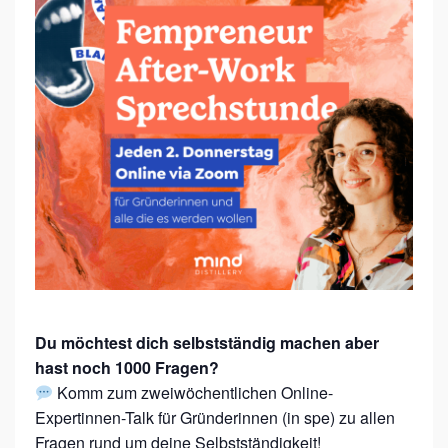
N
D
E
R
I
N
N
E
N
-
S
P
Du möchtest dich selbstständig machen aber
hast noch 1000 Fragen?
R
Komm zum zweiwöchentlichen Online-
E
Expertinnen-Talk für Gründerinnen (in spe) zu allen
C
Fragen rund um deine Selbstständigkeit!