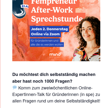
D
E
R
I
N
N
E
N
-
S
Du möchtest dich selbstständig machen
P
aber hast noch 1000 Fragen?
R
Komm zum zweiwöchentlichen Online-
E
Expertinnen-Talk für Gründerinnen (in spe) zu
C
allen Fragen rund um deine Selbstständigkeit!
H