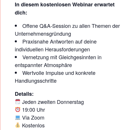
In diesem kostenlosen Webinar erwartet
S
dich:
T
U
Offene Q&A-Session zu allen Themen der
N
Unternehmensgründung
D
Praxisnahe Antworten auf deine
individuellen Herausforderungen
E
Vernetzung mit Gleichgesinnten in
:
entspannter Atmosphäre
F
Wertvolle Impulse und konkrete
E
Handlungsschritte
M
P
Details:
Jeden zweiten Donnerstag
R
19:00 Uhr
E
Via Zoom
N
Kostenlos
E