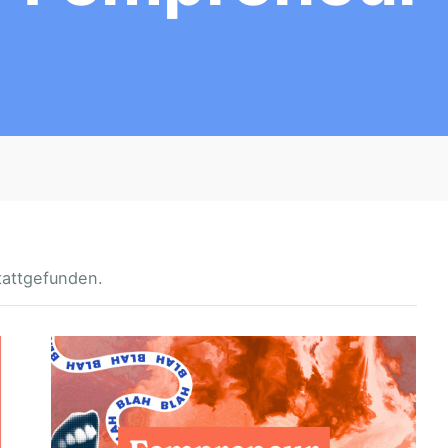
tattgefunden.
G
R
Ü
N