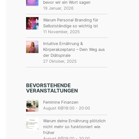
bevor wir ein Wort sagen
19 Januar, 2026
Warum Personal Branding für
Selbstständige so wichtig ist
11 November, 2025
Intuitive Ernährung &
Körperakzeptanz – Dein Weg aus
der Diätspirale
27 Oktober, 2025
BEVORSTEHENDE
VERANSTALTUNGEN
Feminine Finanzen
August 6@18:00
-
20:00
Warum deine Ernährung plötzlich
nicht mehr so funktioniert wie
früher
August 6@19:00
-
20:00