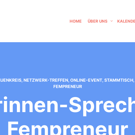
HOME
ÜBER UNS
KALEND
UENKREIS
,
NETZWERK-TREFFEN
,
ONLINE-EVENT
,
STAMMTISCH
FEMPRENEUR
innen-Sprec
Fempreneur