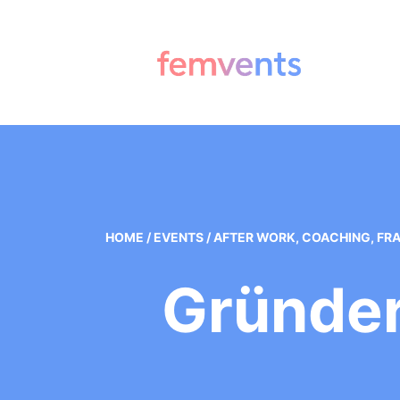
HOME
/
EVENTS
/
AFTER WORK
,
COACHING
,
FRA
Gründer