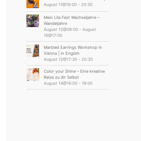
August 11@19:00
-
20:30
Mein Lila Fest Wechseljahre –
Wandeljahre
August 12@08:00
-
August
16@17:00
Marbled Earrings Workshop in
Vienna | in English
August 12@17:30
-
20:30
Color your Shine – Eine kreative
Reise zu dir Selbst
August 14@16:00
-
18:00