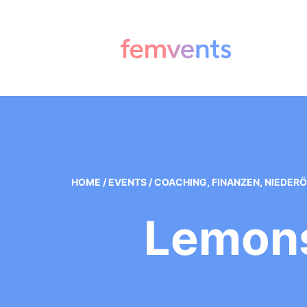
HOME
/
EVENTS
/
COACHING
,
FINANZEN
,
NIEDERÖ
Lemons