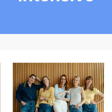
L
E
M
O
N
S
H