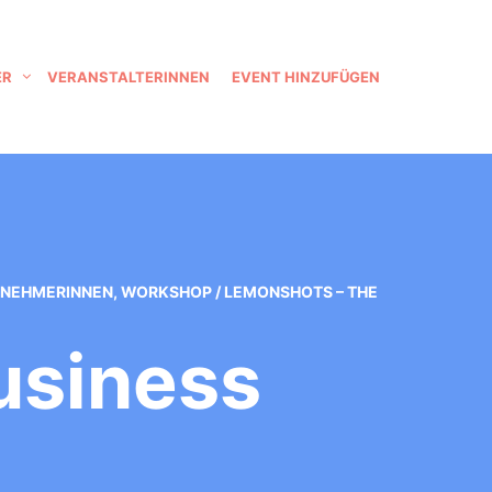
ER
VERANSTALTERINNEN
EVENT HINZUFÜGEN
NEHMERINNEN
,
WORKSHOP
/
LEMONSHOTS – THE
usiness