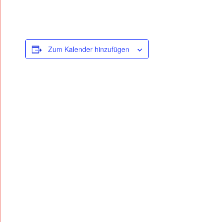
S
I
N
T
Zum Kalender hinzufügen
E
N
S
I
V
E