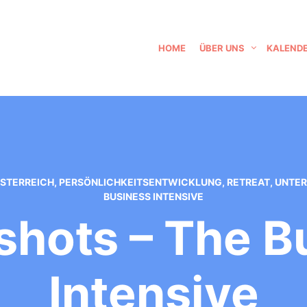
HOME
ÜBER UNS
KALEND
STERREICH
,
PERSÖNLICHKEITSENTWICKLUNG
,
RETREAT
,
UNTER
BUSINESS INTENSIVE
hots – The B
Intensive