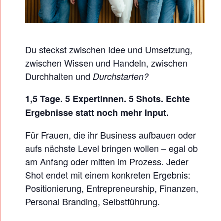
O
T
S
Du steckst zwischen Idee und Umsetzung,
–
zwischen Wissen und Handeln, zwischen
T
Durchhalten und
Durchstarten?
H
1,5 Tage. 5 Expertinnen. 5 Shots. Echte
E
Ergebnisse statt noch mehr Input.
B
U
Für Frauen, die ihr Business aufbauen oder
S
aufs nächste Level bringen wollen – egal ob
I
am Anfang oder mitten im Prozess. Jeder
Shot endet mit einem konkreten Ergebnis:
N
Positionierung, Entrepreneurship, Finanzen,
E
Personal Branding, Selbstführung.
S