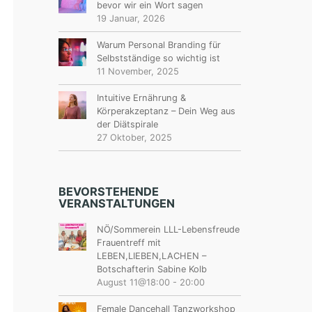
bevor wir ein Wort sagen
19 Januar, 2026
Warum Personal Branding für
Selbstständige so wichtig ist
11 November, 2025
Intuitive Ernährung &
Körperakzeptanz – Dein Weg aus
der Diätspirale
27 Oktober, 2025
BEVORSTEHENDE
VERANSTALTUNGEN
NÖ/Sommerein LLL-Lebensfreude
Frauentreff mit
LEBEN,LIEBEN,LACHEN –
Botschafterin Sabine Kolb
August 11@18:00
-
20:00
Female Dancehall Tanzworkshop