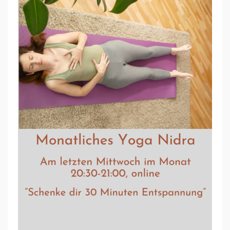
I
C
H
E
S
Y
O
G
A
N
I
D
R
A