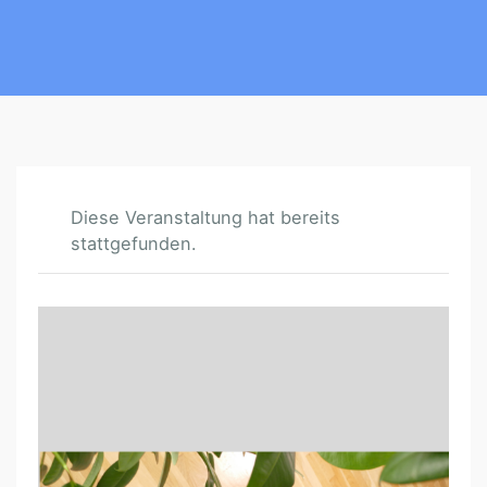
Diese Veranstaltung hat bereits
stattgefunden.
M
O
N
A
T
L