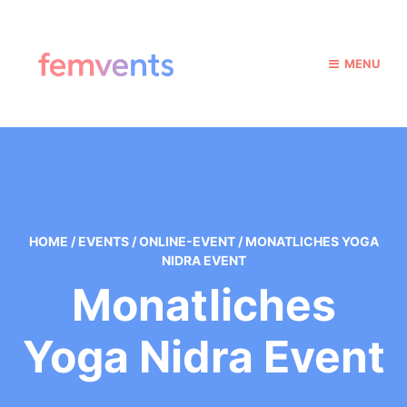
MENU
HOME
/
EVENTS
/
ONLINE-EVENT
/
MONATLICHES YOGA
NIDRA EVENT
Monatliches
Yoga Nidra Event