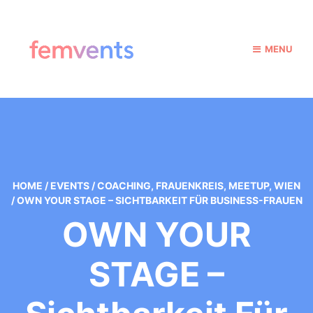
MENU
HOME
/
EVENTS
/
COACHING
,
FRAUENKREIS
,
MEETUP
,
WIEN
/
OWN YOUR STAGE – SICHTBARKEIT FÜR BUSINESS-FRAUEN
OWN YOUR
STAGE –