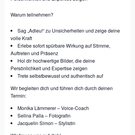
N
Warum teilnehmen?
E
S
Sag „Adieu!“ zu Unsicherheiten und zeige deine
S
volle Kraft
-
Erlebe sofort spürbare Wirkung auf Stimme,
F
Auftreten und Präsenz
Hol dir hochwertige Bilder, die deine
R
Persönlichkeit und Expertise zeigen
A
Trete selbstbewusst und authentisch auf
U
E
Wir begleiten dich und führen dich durch deinen
Termin:
N
Monika Lämmerer – Voice-Coach
Selina Palla – Fotografin
Jacquelin Simon – Stylistin