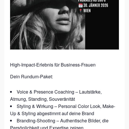
T
B
A
R
K
E
I
High-Impact-Erlebnis für Business-Frauen
T
F
Dein Rundum-Paket:
Ü
Voice & Presence Coaching – Lautstärke,
R
Atmung, Standing, Souveränität
B
Styling & Wirkung – Personal Color Look, Make-
U
Up & Styling abgestimmt auf deine Brand
S
Branding-Shooting – Authentische Bilder, die
I
Persönlichkeit und Expertise zeigen