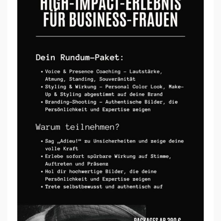
N
Y
O
U
R
S
T
A
G
E
–
S
I
C
H