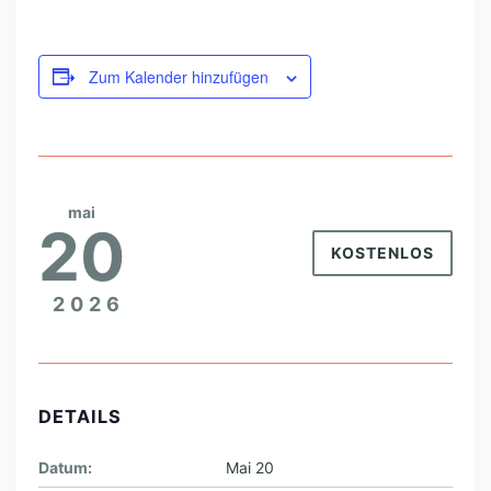
C
H
Zum Kalender hinzufügen
T
W
I
L
mai
L
20
S
KOSTENLOS
T
2026
“
DETAILS
Datum:
Mai 20