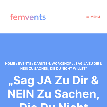
MENU
HOME
/
EVENTS
/
KÄRNTEN
,
WORKSHOP
/
„SAG JA ZU DIR &
NEIN ZU SACHEN, DIE DU NICHT WILLST“
„Sag JA Zu Dir &
NEIN Zu Sachen,