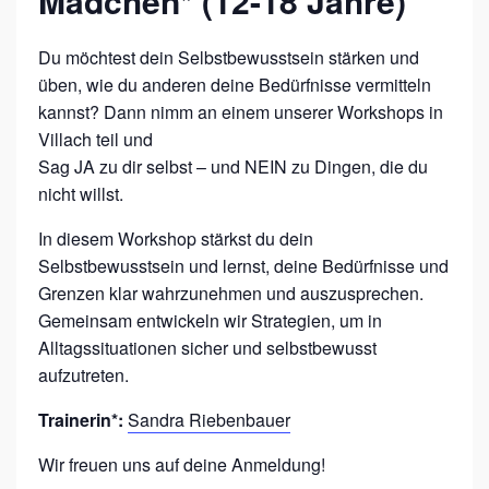
Mädchen* (12-18 Jahre)
U
S
Du möchtest dein Selbstbewusstsein stärken und
üben, wie du anderen deine Bedürfnisse vermitteln
A
kannst? Dann nimm an einem unserer Workshops in
C
Villach teil und
H
Sag JA zu dir selbst – und NEIN zu Dingen, die du
E
nicht willst.
N
In diesem Workshop stärkst du dein
,
Selbstbewusstsein und lernst, deine Bedürfnisse und
D
Grenzen klar wahrzunehmen und auszusprechen.
I
Gemeinsam entwickeln wir Strategien, um in
Alltagssituationen sicher und selbstbewusst
E
aufzutreten.
D
U
Trainerin*:
Sandra Riebenbauer
N
Wir freuen uns auf deine Anmeldung!
I