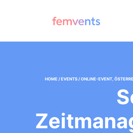
HOME
/
EVENTS
/
ONLINE-EVENT
,
ÖSTERRE
S
Zeitmana