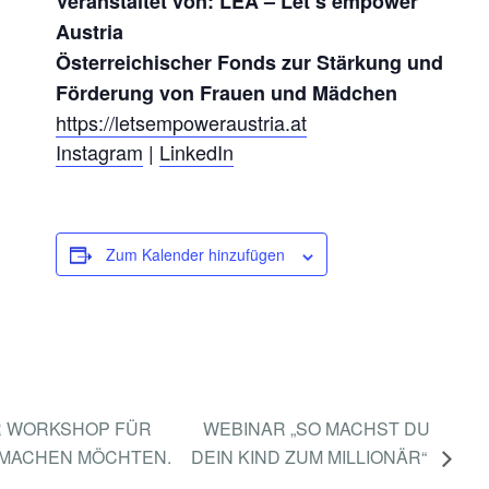
Veranstaltet von:
LEA
–
Let’s empower
A
Austria
C
Österreichischer Fonds zur Stärkung und
K
Förderung von Frauen und Mädchen
https://letsempoweraustria.at
(
Instagram
|
LinkedIn
L
I
V
E
Zum Kalender hinzufügen
-
O
N
L
I
ER WORKSHOP FÜR
WEBINAR „SO MACHST DU
N
 MACHEN MÖCHTEN.
DEIN KIND ZUM MILLIONÄR“