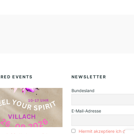
E
-
S
E
M
I
N
A
R
URED EVENTS
NEWSLETTER
)
Bundesland
E-Mail-Adresse
Hiermit akzeptiere ich die