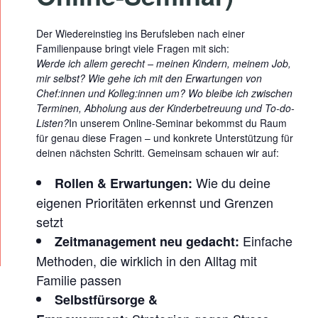
I
Der Wiedereinstieg ins Berufsleben nach einer
T
Familienpause bringt viele Fragen mit sich:
M
Werde ich allem gerecht – meinen Kindern, meinem Job,
A
mir selbst? Wie gehe ich mit den Erwartungen von
Chef:innen und Kolleg:innen um? Wo bleibe ich zwischen
N
Terminen, Abholung aus der Kinderbetreuung und To-do-
A
Listen?
In unserem Online-Seminar bekommst du Raum
für genau diese Fragen – und konkrete Unterstützung für
G
deinen nächsten Schritt. Gemeinsam schauen wir auf:
E
Wie du deine
Rollen & Erwartungen:
M
eigenen Prioritäten erkennst und Grenzen
E
setzt
N
Einfache
Zeitmanagement neu gedacht:
T
Methoden, die wirklich in den Alltag mit
F
Familie passen
Ü
Selbstfürsorge &
R