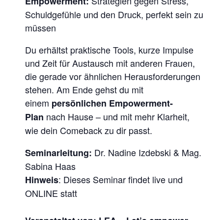
Strategien gegen Stress,
Empowerment:
S
Schuldgefühle und den Druck, perfekt sein zu
G
müssen
E
Du erhältst praktische Tools, kurze Impulse
L
und Zeit für Austausch mit anderen Frauen,
U
die gerade vor ähnlichen Herausforderungen
N
stehen. Am Ende gehst du mit
G
einem
persönlichen Empowerment-
E
nach Hause – und mit mehr Klarheit,
Plan
N
wie dein Comeback zu dir passt.
E
Dr. Nadine Izdebski & Mag.
Seminarleitung:
C
Sabina Haas
O
: Dieses Seminar findet live und
Hinweis
M
ONLINE statt
E
B