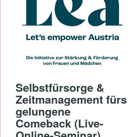
L
B
S
T
F
Ü
R
S
O
Selbstfürsorge &
R
Zeitmanagement fürs
G
E
gelungene
&
Comeback (Live-
Z
Online-Seminar)
E