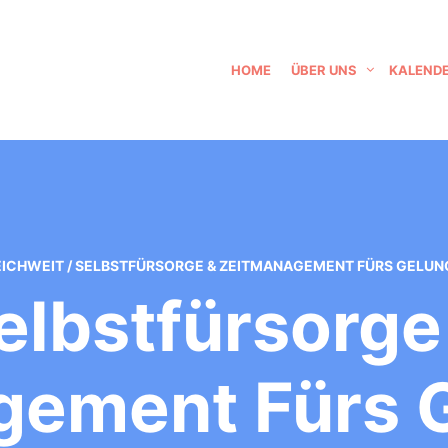
HOME
ÜBER UNS
KALEND
ICHWEIT
/
SELBSTFÜRSORGE & ZEITMANAGEMENT FÜRS GELUN
elbstfürsorge
gement Fürs 