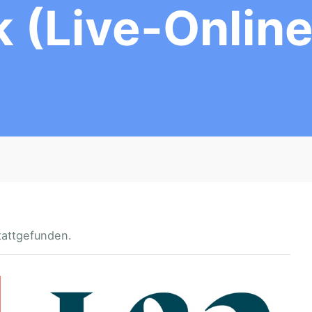
(Live-Onlin
tattgefunden.
S
E