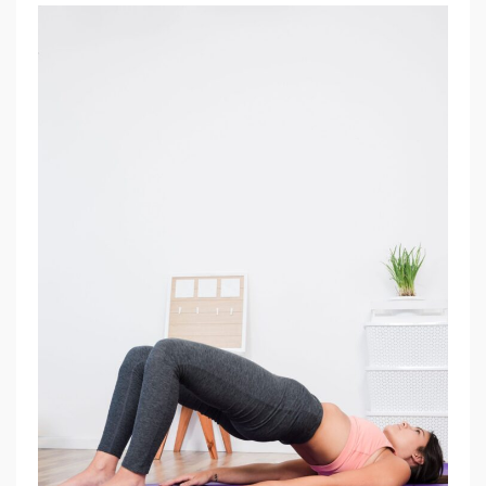
S
T
A
R
K
E
M
I
T
T
E
–
F
R
A