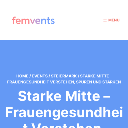
MENU
HOME
/
EVENTS
/
STEIERMARK
/
STARKE MITTE –
FRAUENGESUNDHEIT VERSTEHEN, SPÜREN UND STÄRKEN
Starke Mitte –
Frauengesundhei