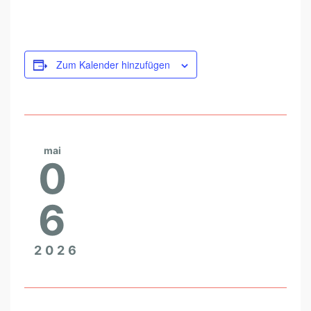
R
S
T
Zum Kalender hinzufügen
E
H
E
N
mai
,
0
S
P
6
Ü
R
2026
E
N
U