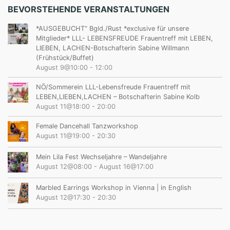
BEVORSTEHENDE VERANSTALTUNGEN
*AUSGEBUCHT“ Bgld./Rust *exclusive für unsere
Mitglieder* LLL- LEBENSFREUDE Frauentreff mit LEBEN,
LIEBEN, LACHEN-Botschafterin Sabine Willmann
(Frühstück/Buffet)
August 9@10:00
-
12:00
NÖ/Sommerein LLL-Lebensfreude Frauentreff mit
LEBEN,LIEBEN,LACHEN – Botschafterin Sabine Kolb
August 11@18:00
-
20:00
Female Dancehall Tanzworkshop
August 11@19:00
-
20:30
Mein Lila Fest Wechseljahre – Wandeljahre
August 12@08:00
-
August 16@17:00
Marbled Earrings Workshop in Vienna | in English
August 12@17:30
-
20:30