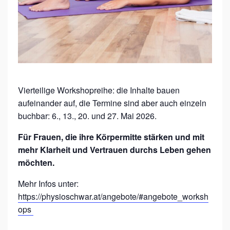
U
E
N
G
E
S
Vierteilige Workshopreihe: die Inhalte bauen
U
aufeinander auf, die Termine sind aber auch einzeln
buchbar: 6., 13., 20. und 27. Mai 2026.
N
D
Für Frauen, die ihre Körpermitte stärken und mit
H
mehr Klarheit und Vertrauen durchs Leben gehen
möchten.
E
I
Mehr Infos unter:
T
https://physioschwar.at/angebote/#angebote_worksh
V
ops
E