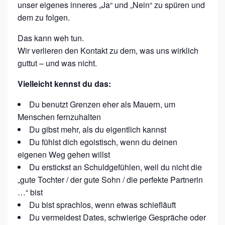
E
unser eigenes inneres „Ja“ und „Nein“ zu spüren und
dem zu folgen.
B
E
Das kann weh tun.
D
Wir verlieren den Kontakt zu dem, was uns wirklich
guttut – und was nicht.
E
I
Vielleicht kennst du das:
N
Du benutzt Grenzen eher als Mauern, um
E
Menschen fernzuhalten
G
Du gibst mehr, als du eigentlich kannst
R
Du fühlst dich egoistisch, wenn du deinen
eigenen Weg gehen willst
E
Du erstickst an Schuldgefühlen, weil du nicht die
N
„gute Tochter / der gute Sohn / die perfekte Partnerin
Z
…“ bist
E
Du bist sprachlos, wenn etwas schiefläuft
N
Du vermeidest Dates, schwierige Gespräche oder