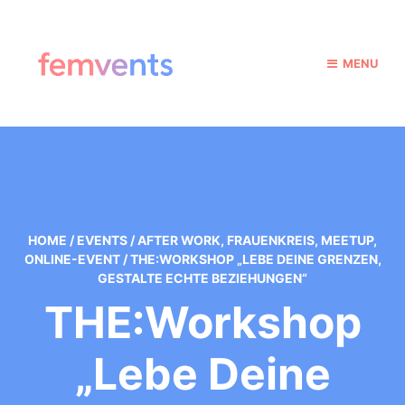
MENU
HOME
/
EVENTS
/
AFTER WORK
,
FRAUENKREIS
,
MEETUP
,
ONLINE-EVENT
/
THE:WORKSHOP „LEBE DEINE GRENZEN,
GESTALTE ECHTE BEZIEHUNGEN“
THE:Workshop
„Lebe Deine