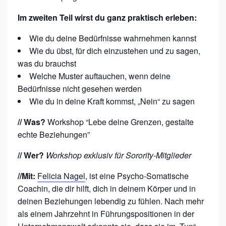
E
Im zweiten Teil wirst du ganz praktisch erleben:
Z
I
Wie du deine Bedürfnisse wahrnehmen kannst
Wie du übst, für dich einzustehen und zu sagen,
E
was du brauchst
H
Welche Muster auftauchen, wenn deine
U
Bedürfnisse nicht gesehen werden
N
Wie du in deine Kraft kommst, „Nein“ zu sagen
G
// Was?
Workshop “Lebe deine Grenzen, gestalte
E
echte Beziehungen”
N
// Wer?
Workshop exklusiv für Sorority-Mitglieder
“
//Mit:
Felicia Nagel
,
ist eine Psycho-Somatische
Coachin, die dir hilft, dich in deinem Körper und in
deinen Beziehungen lebendig zu fühlen. Nach mehr
als einem Jahrzehnt in Führungspositionen in der