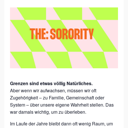
T
H
E
:
W
O
R
K
S
Grenzen sind etwas völlig Natürliches.
H
Aber wenn wir aufwachsen, müssen wir oft
O
Zugehörigkeit – zu Familie, Gemeinschaft oder
P
System – über unsere eigene Wahrheit stellen. Das
war damals wichtig, um zu überleben.
„
L
Im Laufe der Jahre bleibt dann oft wenig Raum, um