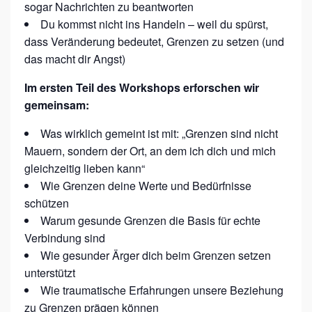
sogar Nachrichten zu beantworten
,
Du kommst nicht ins Handeln – weil du spürst,
G
dass Veränderung bedeutet, Grenzen zu setzen (und
E
das macht dir Angst)
S
Im ersten Teil des Workshops erforschen wir
T
gemeinsam:
A
L
Was wirklich gemeint ist mit: „Grenzen sind nicht
Mauern, sondern der Ort, an dem ich dich und mich
T
gleichzeitig lieben kann“
E
Wie Grenzen deine Werte und Bedürfnisse
E
schützen
C
Warum gesunde Grenzen die Basis für echte
H
Verbindung sind
Wie gesunder Ärger dich beim Grenzen setzen
T
unterstützt
E
Wie traumatische Erfahrungen unsere Beziehung
B
zu Grenzen prägen können