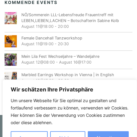
KOMMENDE EVENTS
NÖ/Sommerein LLL-Lebensfreude Frauentreff mit
LEBEN,LIEBEN,LACHEN – Botschafterin Sabine Kolb
August 11@18:00
-
20:00
Female Dancehall Tanzworkshop
August 11@19:00
-
20:30
Mein Lila Fest Wechseljahre – Wandeljahre
August 12@08:00
-
August 16@17:00
Marbled Earrings Workshop in Vienna | in English
August 12@17:30
-
20:30
Wir schätzen Ihre Privatsphäre
Um unsere Webseite für Sie optimal zu gestalten und
fortlaufend verbessern zu können, verwenden wir Cookies.
Hier können Sie der Verwendung von Cookies zustimmen
oder diese ablehnen.
© femvents.at