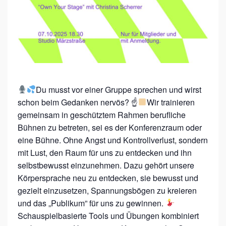
:
W
O
R
K
S
Du musst vor einer Gruppe sprechen und wirst
H
schon beim Gedanken nervös? ☝
Wir trainieren
O
gemeinsam in geschütztem Rahmen berufliche
P
Bühnen zu betreten, sei es der Konferenzraum oder
eine Bühne. Ohne Angst und Kontrollverlust, sondern
–
mit Lust, den Raum für uns zu entdecken und ihn
O
selbstbewusst einzunehmen. Dazu gehört unsere
W
Körpersprache neu zu entdecken, sie bewusst und
N
gezielt einzusetzen, Spannungsbögen zu kreieren
Y
und das „Publikum” für uns zu gewinnen.
Schauspielbasierte Tools und Übungen kombiniert
O