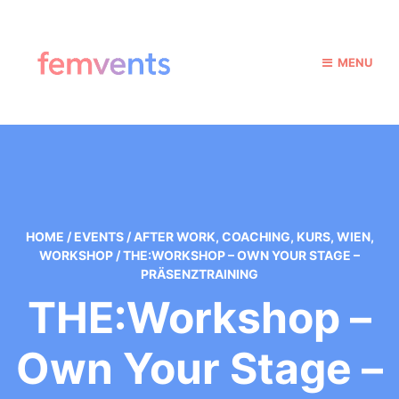
MENU
HOME
/
EVENTS
/
AFTER WORK
,
COACHING
,
KURS
,
WIEN
,
WORKSHOP
/
THE:WORKSHOP – OWN YOUR STAGE –
PRÄSENZTRAINING
THE:Workshop –
Own Your Stage –