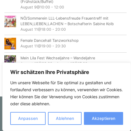
(Frühstück/Buffet)
August 9@10:00
-
12:00
NÖ/Sommerein LLL-Lebensfreude Frauentreff mit
LEBEN,LIEBEN,LACHEN – Botschafterin Sabine Kolb
August 11@18:00
-
20:00
Female Dancehall Tanzworkshop
August 11@19:00
-
20:30
Mein Lila Fest Wechseljahre – Wandeljahre
August 12@08:00
-
August 16@17:00
Wir schätzen Ihre Privatsphäre
Um unsere Webseite für Sie optimal zu gestalten und
fortlaufend verbessern zu können, verwenden wir Cookies.
Hier können Sie der Verwendung von Cookies zustimmen
oder diese ablehnen.
© femvents.at
Anpassen
Ablehnen
Akzeptieren
Kontakt
Datenschutzerklärung
Impressum