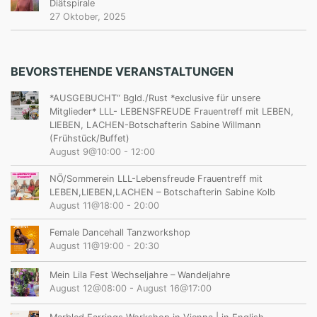
Diätspirale
27 Oktober, 2025
BEVORSTEHENDE VERANSTALTUNGEN
*AUSGEBUCHT“ Bgld./Rust *exclusive für unsere
Mitglieder* LLL- LEBENSFREUDE Frauentreff mit LEBEN,
LIEBEN, LACHEN-Botschafterin Sabine Willmann
(Frühstück/Buffet)
August 9@10:00
-
12:00
NÖ/Sommerein LLL-Lebensfreude Frauentreff mit
LEBEN,LIEBEN,LACHEN – Botschafterin Sabine Kolb
August 11@18:00
-
20:00
Female Dancehall Tanzworkshop
August 11@19:00
-
20:30
Mein Lila Fest Wechseljahre – Wandeljahre
August 12@08:00
-
August 16@17:00