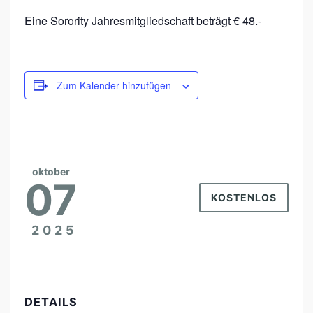
T
Eine Sorority Jahresmitgliedschaft beträgt € 48.-
R
A
I
Zum Kalender hinzufügen
N
I
N
G
oktober
07
KOSTENLOS
2025
DETAILS