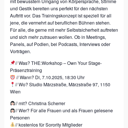
mit bewusstem Umgang von Körpersprache, Stimme
U
und Gestik bereiten uns perfekt für den nächsten
R
Auftritt vor. Das Trainingskonzept ist speziell für all
S
jene, die vermehrt auf beruflichen Bühnen stehen.
T
Für alle, die gerne mit mehr Selbstsicherheit auftreten
und sich mehr zutrauen wollen. Ob in Meetings,
A
Panels, auf Podien, bei Podcasts, Interviews oder
G
Vorträgen.
E
// Was? THE:Workshop – Own Your Stage-
–
Präsenztraining
P
// Wann? Di, 7.10.2025, 18:30 Uhr
R
// Wo? Studio Märzstraße, Märzstraße 97, 1150
Ä
Wien
S
// mit? Christina Scherrer
E
// Wer? Für alle Frauen und als Frauen gelesene
N
Personen
Z
// kostenlos für Sorority Mitglieder