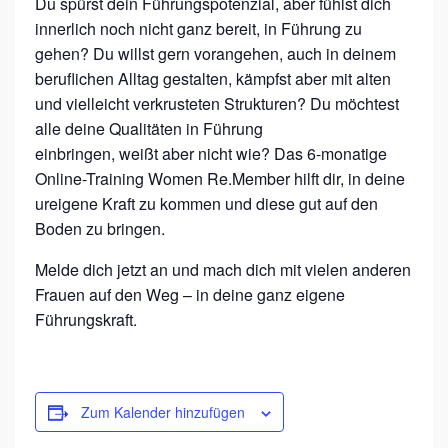
N
Du spürst dein Führungspotenzial, aber fühlst dich
innerlich noch nicht ganz bereit, in Führung zu
*
gehen?
Du willst gern vorangehen, auch in deinem
F
beruflichen Alltag
gestalten, kämpfst aber mit alten
Ü
und vielleicht verkrusteten Strukturen?
Du möchtest
H
alle deine Qualitäten in Führung
R
einbringen,
weißt
aber nicht wie?
Das 6-monatige
Online-Training Women
Re.Member
hilft dir, in deine
E
ureigene Kraft zu kommen und diese gut
auf den
N
Boden zu bringen.
F
Melde dich jetzt an und mach dich mit vielen anderen
Ü
Frauen auf den Weg – in deine ganz eigene
R
Führungskraft.
D
A
S
Zum Kalender hinzufügen
L