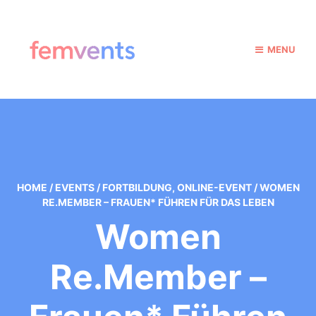
MENU
HOME
/
EVENTS
/
FORTBILDUNG
,
ONLINE-EVENT
/
WOMEN
RE.MEMBER – FRAUEN* FÜHREN FÜR DAS LEBEN
Women
Re.Member –