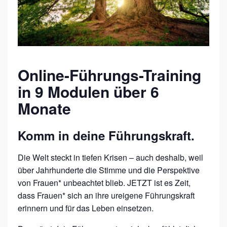
R
E
.
M
E
Online-Führungs-Training
M
in 9 Modulen über 6
B
Monate
E
R
Komm in deine Führungskraft.
–
F
Die Welt steckt in tiefen Krisen – auch deshalb, weil
R
über Jahrhunderte die Stimme und die Perspektive
A
von Frauen* unbeachtet blieb. JETZT ist es Zeit,
dass Frauen* sich an ihre ureigene Führungskraft
U
erinnern und für das Leben einsetzen.
E