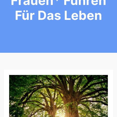
Frauen* Führen
Für Das Leben
W
O
M
E
N