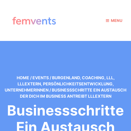
MENU
HOME
/
EVENTS
/
BURGENLAND
,
COACHING
,
LLL
,
LLLEXTERN
,
PERSÖNLICHKEITSENTWICKLUNG
,
UNTERNEHMERINNEN
/
BUSINESSSCHRITTE EIN AUSTAUSCH
DER DICH IM BUSINESS ANTREIBT LLLEXTERN
Businessschritte
Ein Austausch