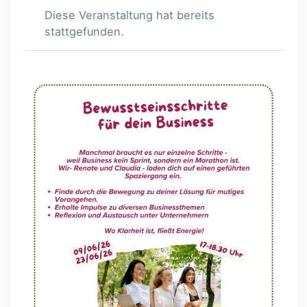
Diese Veranstaltung hat bereits
stattgefunden.
B
U
S
I
N
E
S
S
S
C
H