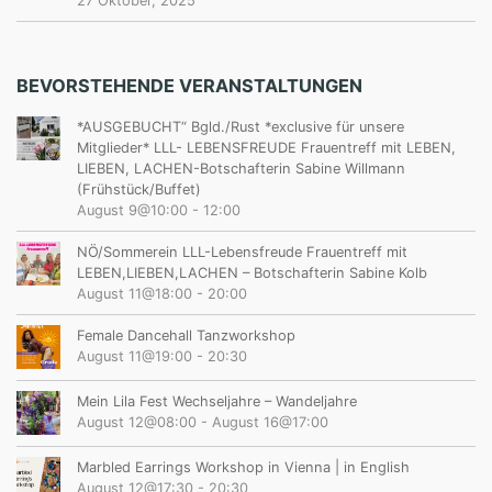
27 Oktober, 2025
BEVORSTEHENDE VERANSTALTUNGEN
*AUSGEBUCHT“ Bgld./Rust *exclusive für unsere
Mitglieder* LLL- LEBENSFREUDE Frauentreff mit LEBEN,
LIEBEN, LACHEN-Botschafterin Sabine Willmann
(Frühstück/Buffet)
August 9@10:00
-
12:00
NÖ/Sommerein LLL-Lebensfreude Frauentreff mit
LEBEN,LIEBEN,LACHEN – Botschafterin Sabine Kolb
August 11@18:00
-
20:00
Female Dancehall Tanzworkshop
August 11@19:00
-
20:30
Mein Lila Fest Wechseljahre – Wandeljahre
August 12@08:00
-
August 16@17:00
Marbled Earrings Workshop in Vienna | in English
August 12@17:30
-
20:30