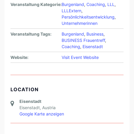
E
Veranstaltung Kategorie:
Burgenland
,
Coaching
,
LLL
,
X
LLLExtern
,
Persönlichkeitsentwicklung
,
T
Unternehmerinnen
E
Veranstaltung Tags:
Burgenland
,
Business
,
R
BUSINESS Frauentreff
,
N
Coaching
,
Eisenstadt
Website:
Visit Event Website
LOCATION
Eisenstadt
Eisenstadt
,
Austria
Google Karte anzeigen