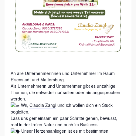
R
I
T
T
E
E
I
N
A
An alle Unternehmerinnen und Unternehmer im Raum
Eisenstadt und Mattersburg.
U
Als Unternehmerin und Unternehmer gibt es unzählige
S
Themen, die entweder nur selten oder nie angesprochen
T
werden.
Wir,
Claudia Zangl
und ich wollen dich ein Stück
A
begleiten.
U
Lass uns gemeinsam ein paar Schritte gehen, bewusst,
real in der freien Natur und auch im Business.
S
Unser Herzensanliegen ist es mit bestimmten