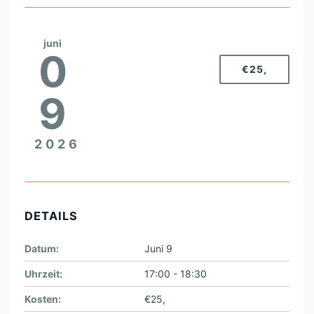
N
E
S
juni
0
S
€25,
A
9
N
T
2026
R
E
I
B
DETAILS
T
Datum:
Juni 9
L
L
Uhrzeit:
17:00 - 18:30
L
Kosten:
€25,