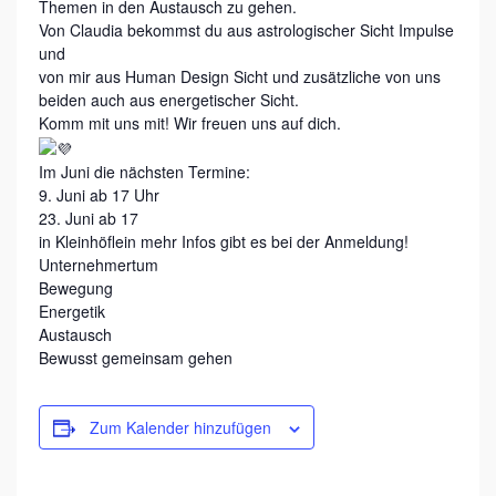
C
Themen in den Austausch zu gehen.
H
Von Claudia bekommst du aus astrologischer Sicht Impulse
und
D
von mir aus Human Design Sicht und zusätzliche von uns
E
beiden auch aus energetischer Sicht.
Komm mit uns mit! Wir freuen uns auf dich.
R
D
Im Juni die nächsten Termine:
I
9. Juni ab 17 Uhr
23. Juni ab 17
C
in Kleinhöflein mehr Infos gibt es bei der Anmeldung!
H
Unternehmertum
Bewegung
I
Energetik
M
Austausch
Bewusst gemeinsam gehen
B
U
S
Zum Kalender hinzufügen
I