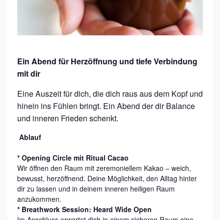
N
“
C
A
C
Ein Abend für Herzöffnung und tiefe Verbindung
A
mit dir
O
Eine Auszeit für dich, die dich raus aus dem Kopf und
&
hinein ins Fühlen bringt. Ein Abend der dir Balance
C
und inneren Frieden schenkt.
O
Ablauf
N
* Opening Circle mit Ritual Cacao
S
Wir öffnen den Raum mit zeremoniellem Kakao – weich,
C
bewusst, herzöffnend. Deine Möglichkeit, den Alltag hinter
dir zu lassen und in deinem inneren heiligen Raum
I
anzukommen.
O
* Breathwork Session: Heard Wide Open
Im Anschluss erwartet dich in einem sicheren Raum eine