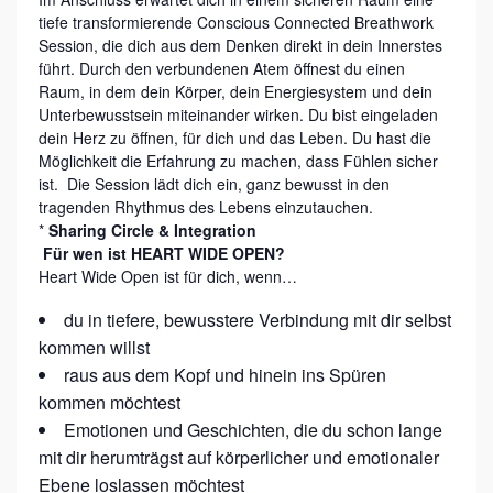
U
tiefe transformierende Conscious Connected Breathwork
S
Session, die dich aus dem Denken direkt in dein Innerstes
C
führt. Durch den verbundenen Atem öffnest du einen
Raum, in dem dein Körper, dein Energiesystem und dein
O
Unterbewusstsein miteinander wirken. Du bist eingeladen
N
dein Herz zu öffnen, für dich und das Leben. Du hast die
Möglichkeit die Erfahrung zu machen, dass Fühlen sicher
N
ist. Die Session lädt dich ein, ganz bewusst in den
E
tragenden Rhythmus des Lebens einzutauchen.
*
Sharing Circle & Integration
C
Für wen ist HEART WIDE OPEN?
T
Heart Wide Open ist für dich, wenn…
E
du in tiefere, bewusstere Verbindung mit dir selbst
D
kommen willst
B
raus aus dem Kopf und hinein ins Spüren
R
kommen möchtest
Emotionen und Geschichten, die du schon lange
E
mit dir herumträgst auf körperlicher und emotionaler
A
Ebene loslassen möchtest