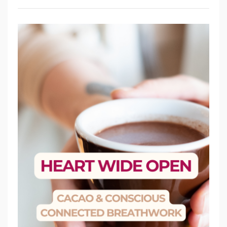
„
H
E
A
R
T
W
I
D
E
O
P
E