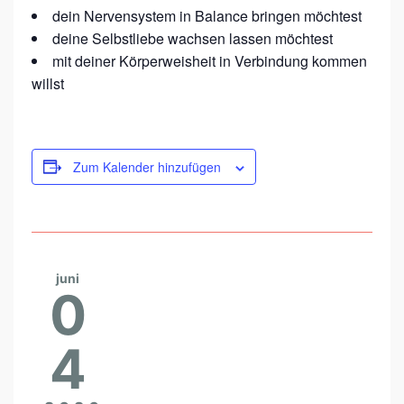
T
dein Nervensystem in Balance bringen möchtest
H
deine Selbstliebe wachsen lassen möchtest
W
mit deiner Körperweisheit in Verbindung kommen
willst
O
R
K
Zum Kalender hinzufügen
juni
0
4