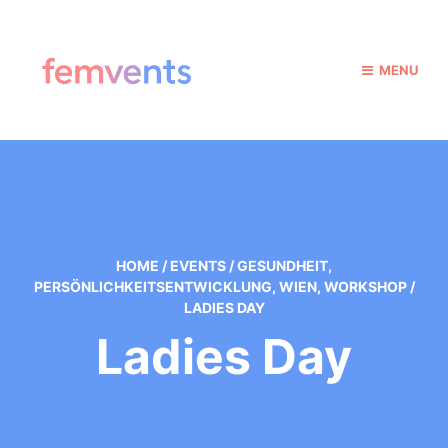
MENU
HOME
/
EVENTS
/
GESUNDHEIT
,
PERSÖNLICHKEITSENTWICKLUNG
,
WIEN
,
WORKSHOP
/
LADIES DAY
Ladies Day