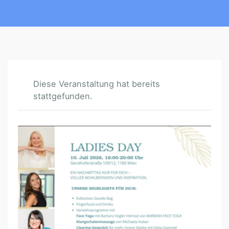
Diese Veranstaltung hat bereits
stattgefunden.
L
A
D
I
E
S
D